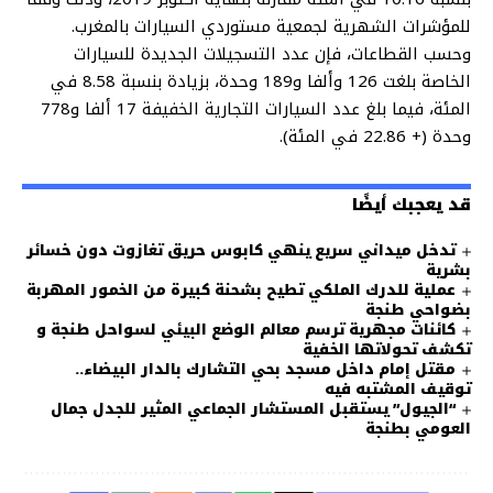
للمؤشرات الشهرية لجمعية مستوردي السيارات بالمغرب.
وحسب القطاعات، فإن عدد التسجيلات الجديدة للسيارات
الخاصة بلغت 126 وألفا و189 وحدة، بزيادة بنسبة 8.58 في
المئة، فيما بلغ عدد السيارات التجارية الخفيفة 17 ألفا و778
وحدة (+ 22.86 في المئة).
قد يعجبك أيضًا
تدخل ميداني سريع ينهي كابوس حريق تغازوت دون خسائر
بشرية
عملية للدرك الملكي تطيح بشحنة كبيرة من الخمور المهربة
بضواحي طنجة
كائنات مجهرية ترسم معالم الوضع البيئي لسواحل طنجة و
تكشف تحولاتها الخفية
مقتل إمام داخل مسجد بحي التشارك بالدار البيضاء..
توقيف المشتبه فيه
“الجيول” يستقبل المستشار الجماعي المثير للجدل جمال
العومي بطنجة