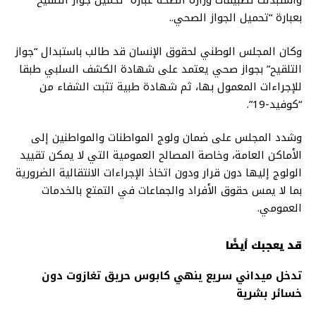
واستبدلت تطبيقات وزارة الصحة عبارة “تحميل جواز التلقيح”
بعبارة “تحميل الجواز الصحي..
وكان المجلس الوطني لحقوق الإنسان قد طالب باستبدال “جواز
التلقيح” بجواز صحي يعتمد على شهادة الكشف السلبي طبقا
للإجراءات المعمول بها، ثم شهادة طبية تثبت الشفاء من
“كوفيد-19”.
وشدد المجلس على ضمان ولوج المواطنات والمواطنين إلى
الأماكن العامة، وخاصة المصالح العمومية التي لا يمكن تقييد
الولوج إليها دون قرار ودون اتخاذ الإجراءات الانتقالية الضرورية
بما لا يمس حقوق الأفراد والجماعات في التمتع بالخدمات
العمومي.
قد يعجبك أيضًا
تدخل ميداني سريع ينهي كابوس حريق تغازوت دون
خسائر بشرية