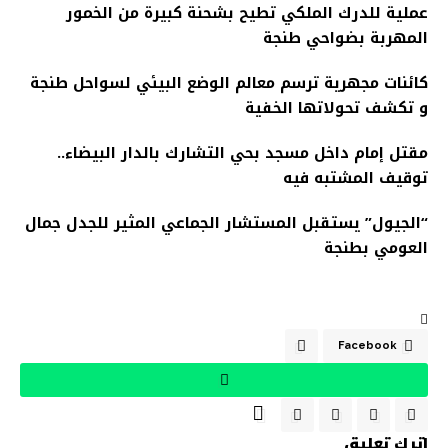
عملية للدرك الملكي تطيح بشحنة كبيرة من الخمور
المهربة بضواحي طنجة
كائنات مجهرية ترسم معالم الوضع البيئي لسواحل طنجة
و تكشف تحولاتها الخفية
مقتل إمام داخل مسجد بحي التشارك بالدار البيضاء..
توقيف المشتبه فيه
“الجيول” يستقبل المستشار الجماعي المثير للجدل جمال
العومي بطنجة
Facebook
اترك تعليق