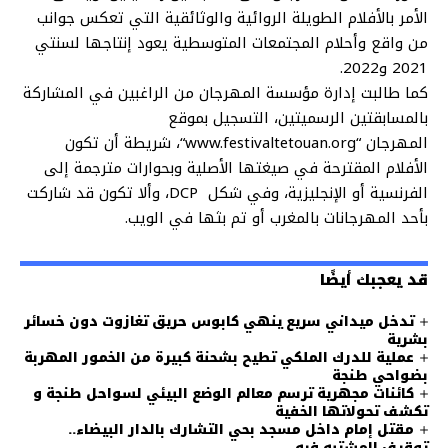
الأمر بالأفلام الطويلة الروائية والوثائقية التي تعكس جوانب
من واقع وأحلام المجتمعات المتوسطية يعود إنتاجها لسنتي
2021 و2022.
كما طالبت إدارة مؤسسة المهرجان من الراغبين في المشاركة
بالمسابقتين الرسميتين، التسجيل بموقع
المهرجان “www.festivaltetouan.org“، شريطة أن تكون
الأفلام المقترحة في صيغتها الأصلية وبحوارات مترجمة إلى
الفرنسية أو الإنجليزية، وفي شكل DCP، وألا تكون قد شاركت
بأحد المهرجانات بالمغرب أو تم بثها في الويب.
قد يعجبك أيضًا
تدخل ميداني سريع ينهي كابوس حريق تغازوت دون خسائر
بشرية
عملية للدرك الملكي تطيح بشحنة كبيرة من الخمور المهربة
بضواحي طنجة
كائنات مجهرية ترسم معالم الوضع البيئي لسواحل طنجة و
تكشف تحولاتها الخفية
مقتل إمام داخل مسجد بحي التشارك بالدار البيضاء..
توقيف المشتبه فيه