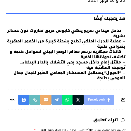
25 و 26 نونبر 2021
قد يعجبك أيضًا
تدخل ميداني سريع ينهي كابوس حريق تغازوت دون خسائر
بشرية
عملية للدرك الملكي تطيح بشحنة كبيرة من الخمور المهربة
بضواحي طنجة
كائنات مجهرية ترسم معالم الوضع البيئي لسواحل طنجة و
تكشف تحولاتها الخفية
مقتل إمام داخل مسجد بحي التشارك بالدار البيضاء..
توقيف المشتبه فيه
“الجيول” يستقبل المستشار الجماعي المثير للجدل جمال
العومي بطنجة
Facebook
اترك تعليق
لن يتم نشر عنوان بريدك الإلكتروني.
الحقول الإلزامية مشار إليها بـ
*