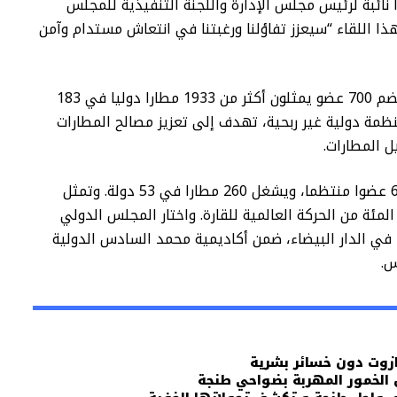
 نائبة لرئيس مجلس الإدارة واللجنة التنفيذية للمجلس
هذا اللقاء “سيعزز تفاؤلنا ورغبتنا في انتعاش مستدام وآمن
والمجلس الدولي للمطارات هو منظمة دولية تضم 700 عضو يمثلون أكثر من 1933 مطارا دوليا في 183
ظمة دولية غير ربحية، تهدف إلى تعزيز مصالح المطارات
ل المطارات.
فيما يضم المجلس الدولي للمطارات-إفريقيا 68 عضوا منتظما، ويشغل 260 مطارا في 53 دولة. وتمثل
 التابعة لهذه المنظمة حوالي 93 في المئة من الحركة العالمية للقارة. واختار المجلس الدولي
للمطارات-إفريقيا مقره الرئيسي منذ عام 2006 في الدار البيضاء، ضمن أكاديمية محمد السادس الدولية
س.
زوت دون خسائر بشرية
 الخمور المهربة بضواحي طنجة