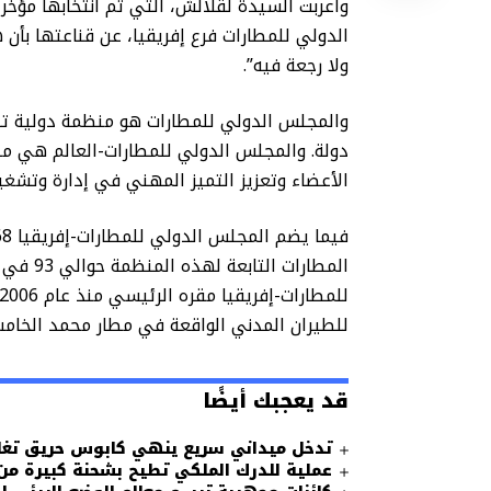
وأعربت السيدة لقلالش، التي تم انتخابها مؤخرا
الدولي للمطارات فرع إفريقيا، عن قناعتها بأن 
ولا رجعة فيه”.
دولة. والمجلس الدولي للمطارات-العالم هي من
الأعضاء وتعزيز التميز المهني في إدارة وتشغي
المطارات
للطيران المدني الواقعة في مطار محمد الخام
قد يعجبك أيضًا
تدخل ميداني سريع ينهي كابوس حريق تغا
عملية للدرك الملكي تطيح بشحنة كبيرة من