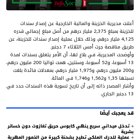
أعلنت مديرية الخزينة والمالية الخارجية عن إصدار سندات
للخزينة بمبلغ 2,375 مليار درهم من أصل مبلغ إجمالي قدره
4,125 مليار درهم، وذلك خلال عملية إصدار سندات للخزينة، عن
طريق مناقصة جرت أمس الثلاثاء 7 دجنبر.
وأوضحت المديرية، في بلاغ لها، أن الأمر يتعلق بسندات لمدة
13 أسبوعا، و52 أسبوعا، وسنتين، همت تواليا 200 مليون درهم،
و200 مليون درهم، و1,975 مليار درهم، بمعدلات فائدة بلغت
نسبتها 1,35 و1,562 و1,746 في المائة.
وأشار المصدر ذاته إلى أن تاريخ تسوية هذه السندات حدد في
13 دجنبر الجاري.
قد يعجبك أيضًا
تدخل ميداني سريع ينهي كابوس حريق تغازوت دون خسائر
بشرية
عملية للدرك الملكي تطيح بشحنة كبيرة من الخمور المهربة