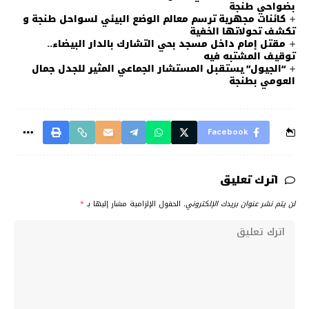
بضواحي طنجة
كائنات مجهرية ترسم معالم الوضع البيئي لسواحل طنجة و
تكشف تحولاتها الخفية
مقتل إمام داخل مسجد بحي التشارك بالدار البيضاء..
توقيف المشتبه فيه
“الجيول” يستقبل المستشار الجماعي المثير للجدل جمال
العومي بطنجة
Facebook
اترك تعليق
لن يتم نشر عنوان بريدك الإلكتروني.
الحقول الإلزامية مشار إليها بـ
*