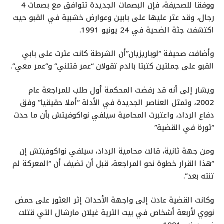
ووفقا للصحيفة، فإن البصمات الجديدة تتوافق مع بصمات 4
رجال، وقد عثر عليها على بابين وعوارض خشبية في القبو حيث
اكتشفت جثة الضحية في 24 يونيو 1991.
وأضافت صحيفة “لوباريزيان”أن الشرطة كانت عثرت على بابي
القبو على جملتين كتبتا بالدم تقولان “عمر قتلني” و”عمر معي”.
ويشار إلى أنه قد رفضت المحكمة أول طلب للمراجعة عام
2002، وتمثل العناصر الجديدة في الأدلة “أملا حقيقيا” وفق
دفاع الرداد، واعتبرت المحامية سيلفي نواكوفيتش بأن ما حدث
“ثورة في القضية”
ومن جهة ثانية، قالت محامية الرداد، سيلفي نواكوفيتش إن
“هذا القرار خطوة نحو المراجعة، قبل أن تضيف أن “المعركة لم
تنته بعد”.
وكانت القضية عادت إلى واجهة الأحداث إثر العثور على حمض
نووي لأربعة أشخاص في بيت الثرية غيلان مارشال التي قتلت