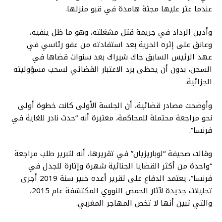
عندما عثر عليها مجثة هامدة في قبو منزلها.
وأدين الرداد في جريمة قتل مشغلته، وهو ما ظل ينفيه،
وعانق على إثره الحرية بعد استفادته من عفو رئاسي في
عهد الرئيس السابق جاك شيراك بعد سنوات قضاها في
السجن، بدون أن يحظى برد الاعتبار القضائي لسحب مسؤوليته
الجزائية.
وأوضحت مصادر قضائية، أن الجلسة الأولى كانت خطوة أولى
نحو مراجعة محتملة للمحاكمة، معتبرة أنه “حدث نادر للغاية في
فرنسا”.
وقالت صحيفة “لوباريزيان” في تقريرها، أنه لتبرير طلب مراجعة
“واحدة من أكثر القضايا الجنائية شهرة وإثارة للجدل في
فرنسا”، يعتمد الدفاع على تقرير أعده خبير سنة 2019 أجرى
تحليلات جديدة لآثار الحمض النووي المكتشفة عام 2015،
والتي تبين أنها لا تخص المهاجر المغربي.