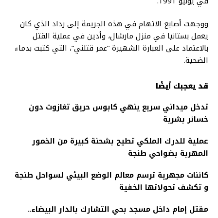
في يونيو 1991.
ووجهت أصابع الاتهام في هذه الجريمة إلى رداد الذي كان
يعمل بستانيا في منزل مارشال، وأدين في عملية القتل
بالاعتماد على العبارة الشهيرة “عمر قتلني”، التي كتبت بدماء
الضحية.
قد يعجبك أيضًا
تدخل ميداني سريع ينهي كابوس حريق تغازوت دون
خسائر بشرية
عملية للدرك الملكي تطيح بشحنة كبيرة من الخمور
المهربة بضواحي طنجة
كائنات مجهرية ترسم معالم الوضع البيئي لسواحل طنجة
و تكشف تحولاتها الخفية
مقتل إمام داخل مسجد بحي التشارك بالدار البيضاء..