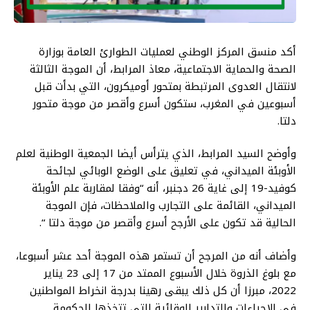
أكد منسق المركز الوطني لعمليات الطوارئ العامة بوزارة
الصحة والحماية الاجتماعية، معاذ المرابط، أن الموجة الثالثة
لانتقال العدوى المرتبطة بمتحور أوميكرون، التي بدأت قبل
أسبوعين في المغرب، ستكون أسرع وأقصر من موجة متحور
دلتا.
وأوضح السيد المرابط، الذي يترأس أيضا الجمعية الوطنية لعلم
الأوبئة الميداني، في تعليق على الوضع الوبائي لجائحة
كوفيد-19 إلى غاية 26 دجنبر، أنه “وفقا لمقاربة علم الأوبئة
الميداني، القائمة على التجارب والملاحظات، فإن الموجة
الحالية قد تكون على الأرجح أسرع وأقصر من موجة دلتا “.
وأضاف أنه من المرجح أن تستمر هذه الموجة أحد عشر أسبوعا،
مع بلوغ الذروة خلال الأسبوع الممتد من 17 إلى 23 يناير
2022، مبرزا أن كل ذلك يبقى رهينا بدرجة انخراط المواطنين
في الإجراءات والتدابير الوقائية التي تتخذها الحكومة.