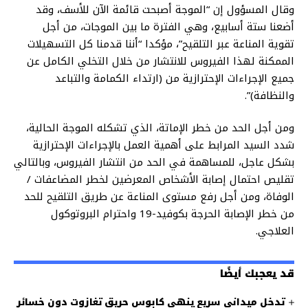
وقال المسؤول إن “الموجة أصبحت قائمة الآن للأسف، وقد
أضعنا ستة أسابيع، وهي الفترة ما بين الموجات، من أجل
تقوية المناعة عبر التلقيح”، مؤكدا “أننا قدمنا كل التسهيلات
الممكنة لهذا الفيروس للانتشار من خلال التخلي الكامل عن
جميع الإجراءات الإحترازية من (ارتداء الكمامة والتباعد
والنظافة)”.
ومن أجل الحد من خطر الإماتة، الذي تشكله الموجة الحالية،
شدد السيد المرابط على أهمية العمل بالإجراءات الإحترازية
بشكل عاجل، للمساهمة في الحد من انتشار الفيروس، وبالتالي
تقليص احتمال إصابة الأشخاص المعرضين لخطر المضاعفات /
الوفاة، ومن أجل رفع مستوى المناعة عن طريق التلقيح للحد
من خطر الإصابة الحرجة بكوفيد-19 واحترام البروتوكول
العلاجي.
قد يعجبك أيضًا
تدخل ميداني سريع ينهي كابوس حريق تغازوت دون خسائر