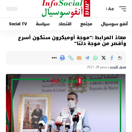
Aa
أنفو سوسيال
مجتمع
اقتصاد
سياسة
Social TV
معاذ المرابط :”موجة أوميكرون ستكون أسرع
وأقصر من موجة دلتا”
فريق التحرير
ديسمبر 28, 2021