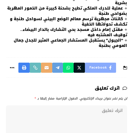
بشرية
عملية للدرك الملكي تطيح بشحنة كبيرة من الخمور المهربة
بضواحي طنجة
كائنات مجهرية ترسم معالم الوضع البيئي لسواحل طنجة و
تكشف تحولاتها الخفية
مقتل إمام داخل مسجد بحي التشارك بالدار البيضاء..
توقيف المشتبه فيه
“الجيول” يستقبل المستشار الجماعي المثير للجدل جمال
العومي بطنجة
Facebook
اترك تعليق
لن يتم نشر عنوان بريدك الإلكتروني.
الحقول الإلزامية مشار إليها بـ
*