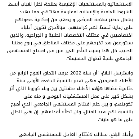
الاستشفائية بالمستشفيات الإقليمية بطنجة، نظرا لغياب أبسط
الشروط العلمية والإنسانية لممارسة مهنتهم، مما يهدد
بشكل خطير سلامة المرضى و يصعب من إمكانية حصولهم
على رعاية تحفظ لهم كرامتهم، فبالأحرى تكوين أطباء
اختصاصيين في مختلف التخصصات الطبية و الجراحية، والذين
سيتوزعون بعد تخرجهم على مختلف المناطق في ربوع وطننا
الحبيب، كل هذا بسبب التأخر الغير مبرر في افتتاح المستشفى
الجامعي طنجة تطوان الحسيمة”.
واسترسل البلاغ، “أن سنة 2022 عرفت التحاق الفوج الرابع من
الأطباء المقيمين، فهي تعتبر بالنسبة للدفعة الأولى سنة
ختامية قضاها هؤلاء الأطباء مشتتين بين وباء كورونا الذي أثر
بشكل كبير على عمل المستشفيات اليومي و منه على
تكوينهم، و بين حلم افتتاح المستشفى الجامعي الذي أصبح
بالنسبة لهم بعيد المنال، ولن تطأه أقدامهم إن بقي الحال
على ما هو عليه”.
وأعاد البلاغ، مطالب لافتتاح العاجل للمستشفى الجامعي،