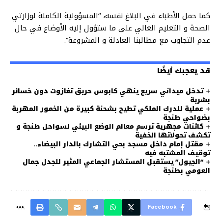
كما حمل الأطباء في البلاغ نفسه، “المسؤولية الكاملة لوزارتي
الصحة و التعليم العالي على ما ستؤول إليه الأوضاع في حال
عدم التجاوب مع مطالبنا العادلة و المشروعة”.
قد يعجبك أيضًا
تدخل ميداني سريع ينهي كابوس حريق تغازوت دون خسائر
بشرية
عملية للدرك الملكي تطيح بشحنة كبيرة من الخمور المهربة
بضواحي طنجة
كائنات مجهرية ترسم معالم الوضع البيئي لسواحل طنجة و
تكشف تحولاتها الخفية
مقتل إمام داخل مسجد بحي التشارك بالدار البيضاء..
توقيف المشتبه فيه
“الجيول” يستقبل المستشار الجماعي المثير للجدل جمال
العومي بطنجة
Facebook