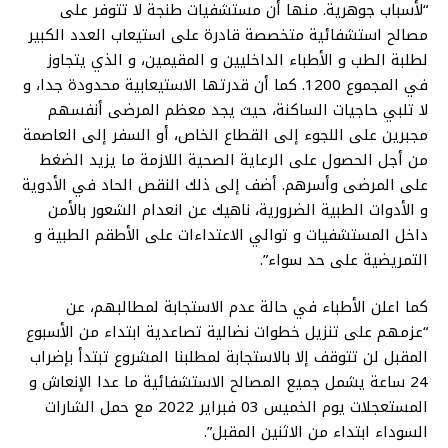
“لأسباب جوهرية. منها أن مستشفيات طنجة لا تتوفر على
مصالح استشفائية متخصصة قادرة على استيعاب العدد الكبير
لطلبة الطب و الأطباء الداخليين و المقيمين، و الذي يتجاوز
في المجموع 1200. كما أن قدرتها الاستيعابية محدودة جدا، و
لا تلبي حاجيات الساكنة، حيث يجد معظم المرضى أنفسهم
مجبرين على اللجوء إلى القطاع الخاص، أو السفر إلى العاصمة
من أجل الحصول على الرعاية الصحية اللازمة ما يزيد الضغط
على المرضى وأسرهم. أضف إلى ذلك النقص الحاد في الأدوية
و الأدوات الطبية الضرورية، ناهيك عن انعدام الشعور بالأمن
داخل المستشفيات و توالي الاعتداءات على الأطقم الطبية و
التمريضية على حد سواء”.
كما اعلن الأطباء في حالة عدم الاستجابة لمطالبهم، عن
“عزمهم على تنزيل خطوات نضالية تصاعدية ابتداء من الأسبوع
المقبل لن تتوقف إلا بالاستجابة لمطلبنا المشروع تبتدأ بإضراب
24 ساعة يشمل جميع المصالح الاستشفائية ما عدا الإنعاش و
المستعجلات يوم الخميس 03 فبراير 2022 مع حمل الشارات
السوداء ابتداء من الاثنين المقبل”.