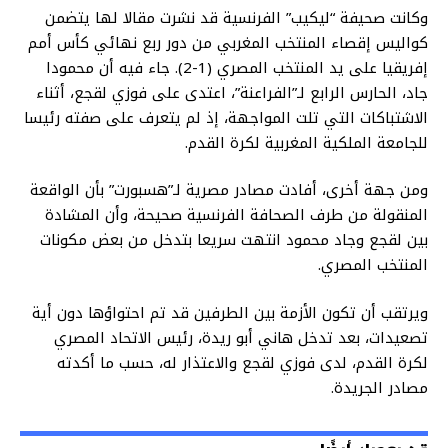
وكانت صحيفة “ليكيب” الفرنسية قد نشرت مقالا لها يتضمن
كواليس إقصاء المنتخب المغربي من دور ربع نهائي كأس أمم
إفريقيا على يد المنتخب المصري (1-2). جاء فيه أن محمودا
جاد، الحارس الرابع لـ”الفراعنة”، اعتدى على فوزي لقجع، أثناء
الاشتباكات التي تلت المواجهة، إذ لم يتعرف على صفته رئيسا
للجامعة الملكية المغربية لكرة القدم.
ومن جهة أخرى، أفادت مصادر مصرية لـ”هسبورت” بأن الواقعة
المنقولة من طرف الصحافة الفرنسية صحيحة، وأن المشادة
بين لقجع وجاد محمود انتهت سريعا بتدخل من بعض مكونات
المنتخب المصري.
ويرتقب أن تكون الأزمة بين الطرفين قد تم احتواؤها دون أية
تصعيدات، بعد تدخل هاني أبو ريدة، رئيس الاتحاد المصري
لكرة القدم، لدى فوزي لقجع والاعتذار له، حسب ما أكدته
مصادر الجريدة.