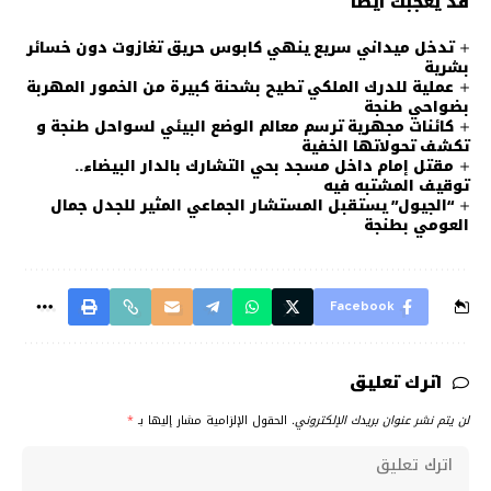
قد يعجبك أيضًا
تدخل ميداني سريع ينهي كابوس حريق تغازوت دون خسائر
بشرية
عملية للدرك الملكي تطيح بشحنة كبيرة من الخمور المهربة
بضواحي طنجة
كائنات مجهرية ترسم معالم الوضع البيئي لسواحل طنجة و
تكشف تحولاتها الخفية
مقتل إمام داخل مسجد بحي التشارك بالدار البيضاء..
توقيف المشتبه فيه
“الجيول” يستقبل المستشار الجماعي المثير للجدل جمال
العومي بطنجة
Facebook
اترك تعليق
لن يتم نشر عنوان بريدك الإلكتروني.
الحقول الإلزامية مشار إليها بـ
*