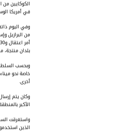
الكوكايين من ال
في أمريكا الو
وفي اليوم ذاته
بلدان منتجة، مث
وبحسب السلطات 
خاصة نحو ميناءي
أخرى.
وكان يتم إرسال 
الأكبر بالمنطقة
الذين استخدمو