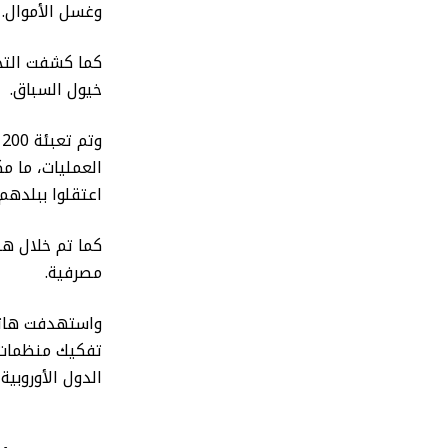
وغسل الأموال.
كما كشفت التح
خيول السباق.
و
اعتقلوا ببلدهم حيث تمت م
كما تم خلال هذ
مصرفية.
واستهدفت هاتان
تفكيك منظمات 
الدول الأوروبي