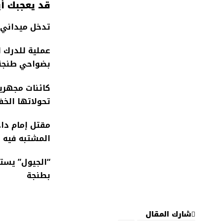
قد يعجبك أي
تدخل ميداني 
عملية للدرك 
بضواحي طنجة
كائنات مجهري
تحولاتها الخف
مقتل إمام داخ
المشتبه فيه
“الجيول” يست
بطنجة
شارك المقال