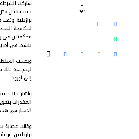
شاركت الشرطة ا
تمت بشكل متزامن
شارك
برازيلية. وتمت
محكمتين في ري
تنشط في أمريكا
وبحسب السلطات
ليتم بعد ذلك ن
إلى أوروبا.
وأشارت التحقيق
الاتجار في هذه
وكانت عصابة ته
برازيليين. ووفق