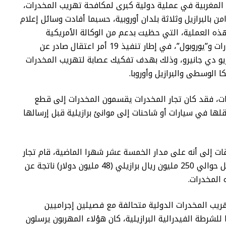
لمغربية في عملية دولية كبرى لمكافحة تهريب المخدرات،
 بالبرازيل وثلاثة بلدان أوروبية، حسبما أفادت وسائل إعلام
 هذه العملية، التي حظيت بدعم من الوكالة الأمريكية
لمكافحة المخدرات و”يوروبول”، في إطار تنفيذ 19 أمر اعتقال صادر عن
و دي جانيرو، وذلك بهدف تفكيك عصابة لتهريب المخدرات
 الوسطى والبرازيل وأوروبا.
، فقد كان تجار المخدرات يقسمون المخدرات إلى قطع
قلها في سيارات أو شاحنات إلى موانئ برازيلية قبل إرسالها
ات إلى أنه على مدار الخمسة عشر شهرا الماضية، قام تجار
المخدرات بتحويل حوالي 250 مليون ريال برازيلي (48 مليون دولار) ناتجة عن
 المخدرات.
ريب المخدرات الدولية متحالفة مع فصيلين إجراميين
ا للشرطة الفيدرالية البرازيلية، كان هؤلاء المهربون يرسلون