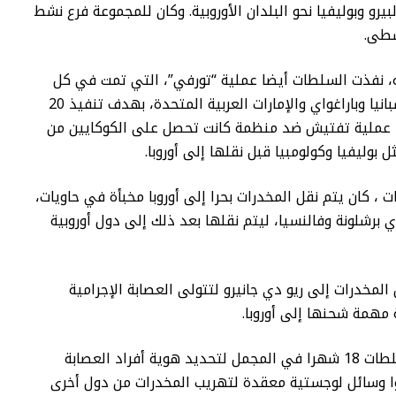
بيرو وبوليفيا نحو البلدان الأوروبية. وكان للمجموعة فرع نشط
سطى.
، نفذت السلطات أيضا عملية “تورفي”، التي تمت في كل
من البرازيل وإسبانيا وباراغواي والإمارات العربية المتحدة، بهدف تنفيذ 20
أمر اعتقال و30 عملية تفتيش ضد منظمة كانت تحصل على الكوكايين من
ل بوليفيا وكولومبيا قبل نقلها إلى أوروبا.
، كان يتم نقل المخدرات بحرا إلى أوروبا مخبأة في حاويات،
 برشلونة وفالنسيا، ليتم نقلها بعد ذلك إلى دول أوروبية
المخدرات إلى ريو دي جانيرو لتتولى العصابة الإجرامية
 مهمة شحنها إلى أوروبا.
واستغرقت السلطات 18 شهرا في المجمل لتحديد هوية أفراد العصابة
ا وسائل لوجستية معقدة لتهريب المخدرات من دول أخرى