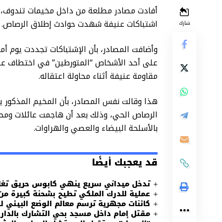
أفادت مصادر مطلعة من داخل مخيمات تندوف، 
اشتباكات عنيفة شهدت حوادث إطلاق الرصاص.
شارك
وأضافت المصادر، بأن الإشتباكات تجددت يوم أ
على أحد الأشخاص “المتورطين” في اختطاف عن
مقاومة عنيفة أثناء محاولة اعتقاله.
هذا وقالت نفس المصادر، بأن المخيم المذكور
الرصاص الحي، وذلك بعد أن هاجمت عائلات وم
بالأسلحة البيضاء والعصي والهراوات.
قد يعجبك أيضًا
تدخل ميداني سريع ينهي كابوس حريق تغا
عملية للدرك الملكي تطيح بشحنة كبيرة من
كائنات مجهرية ترسم معالم الوضع البيئي 
مقتل إمام داخل مسجد بحي التشارك بالدار 