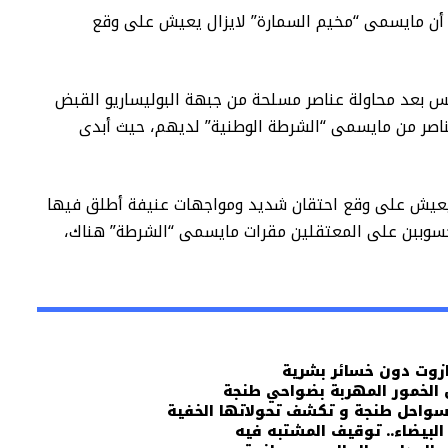
أن مايسمى “مخيم السمارة” لايزال يعيش على وقع
مس بعد محاولة عناصر مسلحة من جبهة البوليساريو القبض
اصر من مايسمى “الشرطة الوطنية” لديهم، حيث أبدى
 يعيش على وقع احتقان شديد ومواجهات عنيفة أطلق فيها
حسوببن على المعتقلين مقرات مايسمى “الشرطة” هناك،
زوت دون خسائر بشرية
 الخمور المهربة بضواحي طنجة
لسواحل طنجة و تكشف تحولاتها الخفية
البيضاء.. توقيف المشتبه فيه