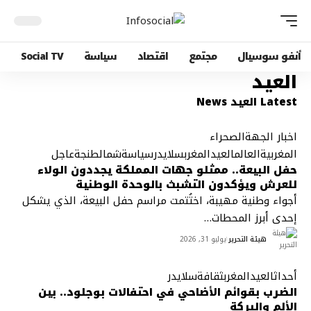
أنفو سوسيال
مجتمع
اقتصاد
سياسة
Social TV
العيد
Latest العيد News
اخبار الجهة
الصحراء
المغربية
العالم
العيد
المغرب
سلايدر
سياسة
شمال
طنجة
عاجل
حفل البيعة.. ممثلو جهات المملكة يجددون الولاء
للعرش ويؤكدون التشبث بالوحدة الوطنية
أجواء وطنية مهيبة، اختُتمت مراسم حفل البيعة، الذي يشكل
إحدى أبرز المحطات
…
هيئة التحرير
يوليو 31, 2026
أحداث
العيد
المغرب
ثقافة
سلايدر
الضرب بقوائم الأضاحي في احتفالات بوجلود.. بين
الألم والبركة