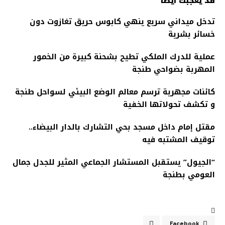
قد يعجبك أيضًا
تدخل ميداني سريع ينهي كابوس حريق تغازوت دون
خسائر بشرية
عملية للدرك الملكي تطيح بشحنة كبيرة من الخمور
المهربة بضواحي طنجة
كائنات مجهرية ترسم معالم الوضع البيئي لسواحل طنجة
و تكشف تحولاتها الخفية
مقتل إمام داخل مسجد بحي التشارك بالدار البيضاء..
توقيف المشتبه فيه
“الجيول” يستقبل المستشار الجماعي المثير للجدل جمال
العومي بطنجة
Facebook