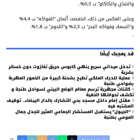
والشاي والكاكاو” ب 0,3%.
وعلى العكس من ذلك، انخفضت أثمان “الفواكه” ب 4,4%
و”السمك وفواكه البحر” ب 2,3% و”اللحوم” ب 1,8%.
.
قد يعجبك أيضًا
تدخل ميداني سريع ينهي كابوس حريق تغازوت دون خسائر
بشرية
عملية للدرك الملكي تطيح بشحنة كبيرة من الخمور المهربة
بضواحي طنجة
كائنات مجهرية ترسم معالم الوضع البيئي لسواحل طنجة و
تكشف تحولاتها الخفية
مقتل إمام داخل مسجد بحي التشارك بالدار البيضاء.. توقيف
المشتبه فيه
“الجيول” يستقبل المستشار الجماعي المثير للجدل جمال
العومي بطنجة