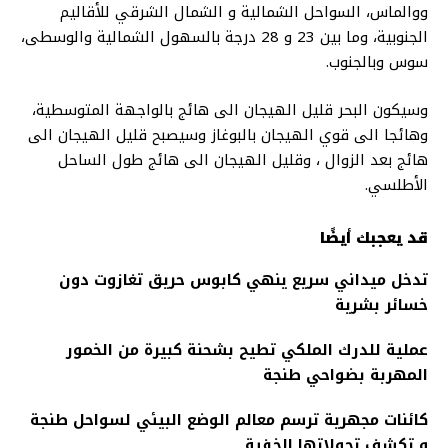
ووالماس، السواحل الشمالية و الشمال الشرقي للأقاليم
الجنوبية، وما بين 23 و 28 درجة بالسهول الشمالية والوسطى،
سوس وبالجنوب.
وسيكون البحر قليل الهيجان الى هائج بالواجهة المتوسطية،
وهائجا الى قوي الهيجان بالبوغاز وسيصبح قليل الهيجان الى
هائج بعد الزوال ، وقليل الهيجان الى هائج طول الساحل
الأطلسي.
قد يعجبك أيضًا
تدخل ميداني سريع ينهي كابوس حريق تغازوت دون
خسائر بشرية
عملية للدرك الملكي تطيح بشحنة كبيرة من الخمور
المهربة بضواحي طنجة
كائنات مجهرية ترسم معالم الوضع البيئي لسواحل طنجة
و تكشف تحولاتها الخفية