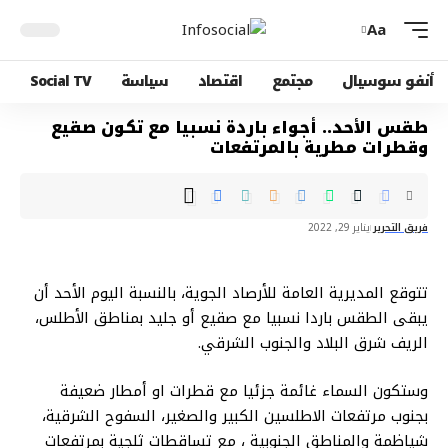
Aa
أنفو سوسيال
مجتمع
اقتصاد
سياسة
Social TV
طقس الأحد.. أجواء باردة نسبيا مع تكون صقيع
وقطرات مطرية بالمرتفعات
فريق التحرير
يناير 29, 2022
تتوقع المديرية العامة للأرصاد الجوية، بالنسبة اليوم الأحد أن
يبقى الطقس باردا نسبيا مع صقيع أو جليد بمناطق الأطلس،
الريف شرق البلاد والجنوب الشرقي.
وستكون السماء غائمة جزئيا مع قطرات او أمطار ضعيفة
بجنوب مرتفعات الاطلسين الكبير والصغير، السفوح الشرقية،
شياظمة والمناطق الجنوبية ، مع تساقطات ثلجية بمرتفعات