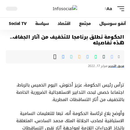
Aa
أنفو سوسيال
مجتمع
اقتصاد
سياسة
Social TV
الحكومة تطلق برنامجا للتخفيف من آثار الجفاف..
هذه تفاصيله
فريق التحرير
فبراير 17, 2022
ترأس رئيس الحكومة، عزيز أخنوش، اليوم الخميس بالرباط،
اجتماعا خصص لبحث التدابير الاستعجالية الضرورية الخاصة
بالتخفيف من أثار التساقطات المطرية.
وأوضح بلاغ لرئاسة الحكومة أنه، تبعا للتعليمات السامية
الاستباقية لصاحب الجلالة الملك محمد السادس، المتعلقة
باتخاذ الإجراءات اللازمة لمواجهة آثار نقص التساقطات