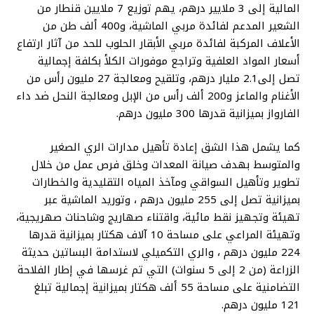
المالية إلى 3 ملايير درهم، يهم توزيع 7 ملايين قنطار من
الشعير المدعم لفائدة مربي الماشية، و400 ألف طن من
الأعلاف المركبة لفائدة مربي الأبقار الحلوب للحد من آثار ارتفاع
أسعار المواد العلفية وتراجع موفورات الكلأ بكلفة إجمالية
تصل إلى2.1 مليار درهم، وتلقيح ومعالجة 27 مليون رأس من
الأغنام والماعز و200 ألف رأس من الإبل ومعالجة النحل ضد داء
الفارواز بميزانية قدرها 300 مليون درهم.
كما يشمل هذا الشق إعادة تأهيل مدارات الري الصغير
والمتوسط بهدف صيانة المعدات وخلق فرص عمل من خلال
تطوير وتأهيل السواقي ومآخذ المياه التقليدية والخطارات
بميزانية تصل إلى 255 مليون درهم ، وتوريد الماشية عبر
تهيئة وتجهيز نقط مائية، واقتناء صهاريج وشاحنات صهريجية،
وتهيئة المراعي على مساحة 10 آلاف هكتار بميزانية قدرها
224 مليون درهم ، والري التكميلي لاستدامة البساتين حديثة
الزراعة (من 2 إلى 5 سنوات) التي تم غرسها في إطار الفلاحة
التضامنية على مساحة 55 ألف هكتار بميزانية إجمالية تبلغ
121 مليون درهم.