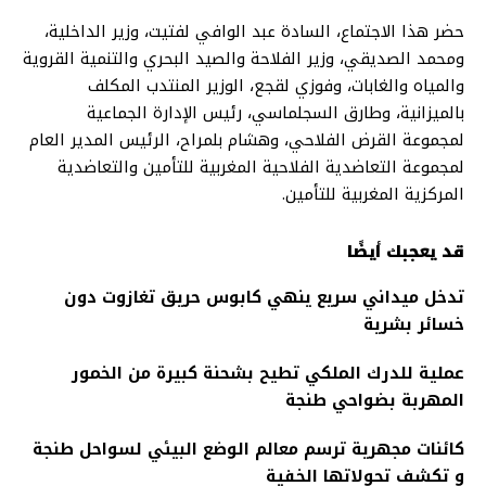
حضر هذا الاجتماع، السادة عبد الوافي لفتيت، وزير الداخلية،
ومحمد الصديقي، وزير الفلاحة والصيد البحري والتنمية القروية
والمياه والغابات، وفوزي لقجع، الوزير المنتدب المكلف
بالميزانية، وطارق السجلماسي، رئيس الإدارة الجماعية
لمجموعة القرض الفلاحي، وهشام بلمراح، الرئيس المدير العام
لمجموعة التعاضدية الفلاحية المغربية للتأمين والتعاضدية
المركزية المغربية للتأمين.
قد يعجبك أيضًا
تدخل ميداني سريع ينهي كابوس حريق تغازوت دون
خسائر بشرية
عملية للدرك الملكي تطيح بشحنة كبيرة من الخمور
المهربة بضواحي طنجة
كائنات مجهرية ترسم معالم الوضع البيئي لسواحل طنجة
و تكشف تحولاتها الخفية