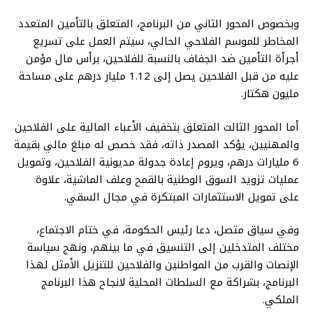
وبخصوص المحور الثاني من البرنامج، المتعلق بالتأمين المتعدد
المخاطر للموسم الفلاحي الحالي، سيتم العمل على تسريع
أجرأة التأمين ضد الجفاف بالنسبة للفلاحين، برأس مال مؤمن
عليه من قبل الفلاحين يصل إلى 1.12 مليار درهم على مساحة
مليون هكتار.
أما المحور الثالث المتعلق بتخفيف الأعباء المالية على الفلاحين
والمهنيين، يؤكد المصدر ذاته، فقد خصص له مبلغ مالي بقيمة
6 مليارات درهم، ويروم إعادة جدولة مديونية الفلاحين، وتمويل
عمليات تزويد السوق الوطنية بالقمح وعلف الماشية، علاوة
على تمويل الاستثمارات المبتكرة في مجال السقي.
وفي سياق متصل، دعا رئيس الحكومة، في ختام الاجتماع،
مختلف المتدخلين إلى التنسيق في ما بينهم، ونهج سياسة
الإنصات والقرب من المواطنين والفلاحين للتنزيل الأمثل لهذا
البرنامج، بشراكة مع السلطات المحلية لانجاح هذا البرنامج
الملكي.