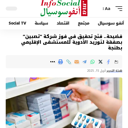
Aa
أنفو سوسيال
مجتمع
اقتصاد
سياسة
Social TV
فضيحة.. فتح تحقيق في فوز شركة “تصبين”
بصفقة لتوريد الأدوية للمستشفى الإقليمي
بطنجة
هيئة التحرير
أبريل 15, 2025