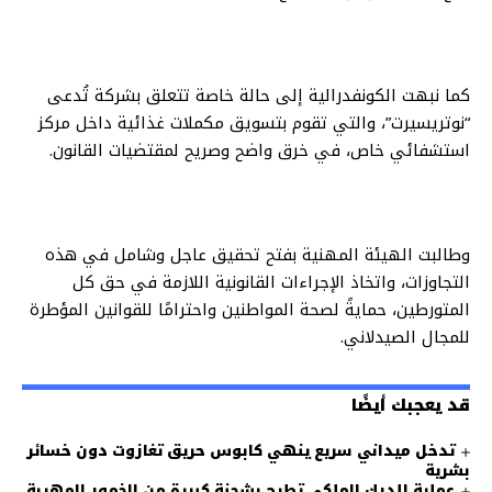
كما نبهت الكونفدرالية إلى حالة خاصة تتعلق بشركة تُدعى
“نوتريسيرت”، والتي تقوم بتسويق مكملات غذائية داخل مركز
استشفائي خاص، في خرق واضح وصريح لمقتضيات القانون.
وطالبت الهيئة المهنية بفتح تحقيق عاجل وشامل في هذه
التجاوزات، واتخاذ الإجراءات القانونية اللازمة في حق كل
المتورطين، حمايةً لصحة المواطنين واحترامًا للقوانين المؤطرة
للمجال الصيدلاني.
قد يعجبك أيضًا
تدخل ميداني سريع ينهي كابوس حريق تغازوت دون خسائر
بشرية
عملية للدرك الملكي تطيح بشحنة كبيرة من الخمور المهربة