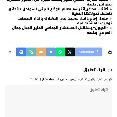
بضواحي طنجة
كائنات مجهرية ترسم معالم الوضع البيئي لسواحل طنجة و
تكشف تحولاتها الخفية
مقتل إمام داخل مسجد بحي التشارك بالدار البيضاء..
توقيف المشتبه فيه
“الجيول” يستقبل المستشار الجماعي المثير للجدل جمال
العومي بطنجة
Facebook
اترك تعليق
لن يتم نشر عنوان بريدك الإلكتروني.
الحقول الإلزامية مشار إليها بـ
*