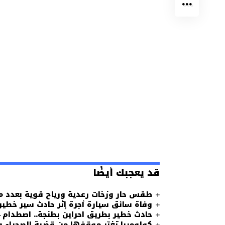
قد يعجبك أيضًا
طقس حار وزخات رعدية ورياح قوية بعدد م
وفاة سائق سيارة أجرة إثر حادث سير خطير
حادث خطير بطريق احراين بطنجة.. اصطدام 4 سيارات وسائق طاكسي في حالة حرجة
كولومبيا تغيّر موقفها من قضية الصحراء و