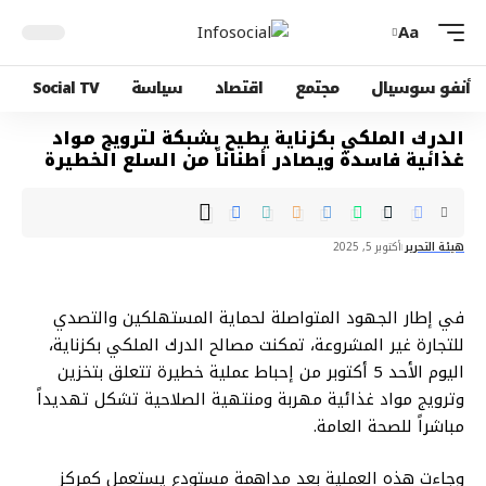
Aa
أنفو سوسيال
مجتمع
اقتصاد
سياسة
Social TV
الدرك الملكي بكزناية يطيح بشبكة لترويج مواد
غذائية فاسدة ويصادر أطناناً من السلع الخطيرة
هيئة التحرير
أكتوبر 5, 2025
في إطار الجهود المتواصلة لحماية المستهلكين والتصدي
للتجارة غير المشروعة، تمكنت مصالح الدرك الملكي بكزناية،
اليوم الأحد 5 أكتوبر من إحباط عملية خطيرة تتعلق بتخزين
وترويج مواد غذائية مهربة ومنتهية الصلاحية تشكل تهديداً
مباشراً للصحة العامة.
وجاءت هذه العملية بعد مداهمة مستودع يستعمل كمركز