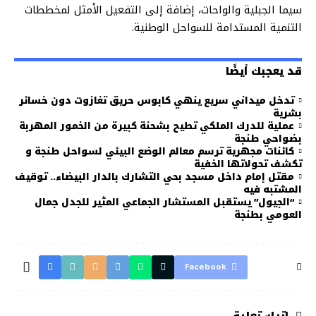
سيما الجبلية والواحات، إضافة إلى التفعيل الأمثل لمخططات
التنمية المستدامة للسواحل الوطنية.
قد يعجبك أيضًا
تدخل ميداني سريع ينهي كابوس حريق تغازوت دون خسائر
بشرية
عملية للدرك الملكي تطيح بشحنة كبيرة من الخمور المهربة
بضواحي طنجة
كائنات مجهرية ترسم معالم الوضع البيئي لسواحل طنجة و
تكشف تحولاتها الخفية
مقتل إمام داخل مسجد بحي التشارك بالدار البيضاء.. توقيف
المشتبه فيه
“الجيول” يستقبل المستشار الجماعي المثير للجدل جمال
العومي بطنجة
Facebook