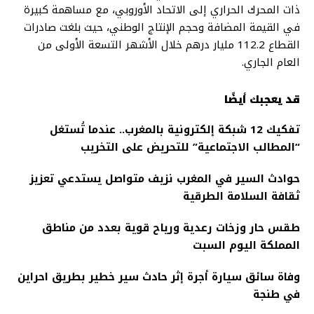
ذات المحرك الحراري إلى الاتحاد الأوروبي، مع مساهمة كبيرة
في القيمة المضافة وحجم الإنتاج الوطني، حيث بلغت صادرات
القطاع 112.2 مليار درهم خلال الأشهر التسعة الأولى من
العام الجاري.
قد يعجبك أيضًا
تفكيك 12 شبكة إلكترونية بالمغرب.. عندما تُستغل
“المطالب الاجتماعية” للتحريض على التخريب
حوادث السير في المغرب نزيف متواصل يستدعي تعزيز
ثقافة السلامة الطرقية
طقس حار وزخات رعدية ورياح قوية بعدد من مناطق
المملكة اليوم السبت
وفاة سائق سيارة أجرة إثر حادث سير خطير بطريق احراين
في طنجة