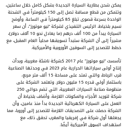
يمكن شحن بطارية السيارة الجديدة بشكل كامل خلال ساعتين،
وتتمكن من قطع مسافة تصل إلى 150 كيلومتراً في الشحنة
الواحدة بسرعة قصوى تبلغ 85 كيلومتراً في الساعة. وأوضح
نسيم بلخياط، الرئيس التنفيذي لشركة “نيو موتورز”، أن سعر
السيارة يبدأ من 100 ألف درهم (ما يعادل نحو 10 آلاف دولار)،
مشيراً إلى أن الشركة ستبدأ تسويقها محلياً العام المقبل، مع
خطط للتصدير إلى السوقين الأوروبية والأميركية.
تأسست “نيو موتورز” عام 2017 كشركة ناشئة مغربية، وبدأت
إنتاج أولى سياراتها الحرارية عام 2023 في وحدتها الصناعية
قرب الرباط، والتي تمتد على مساحة 15 ألف متر مربع،
باستثمار أولي قدره 15 مليون دولار. وتعتمد الشركة على
منظومة صناعة السيارات المغربية، التي تضم حوالي 250
شركة لتوريد الأجزاء والمكونات اللازمة. وأضاف بلخياط أن
العمل على السيارة الكهربائية الجديدة بدأ منذ عامين، وأن
الشركة حصلت على التصديقات اللازمة للتصدير إلى أوروبا، مما
يجعلها أول شركة في إفريقيا والمغرب تحقق ذلك، مع
استهداف السوق الأميركية أيضًا.