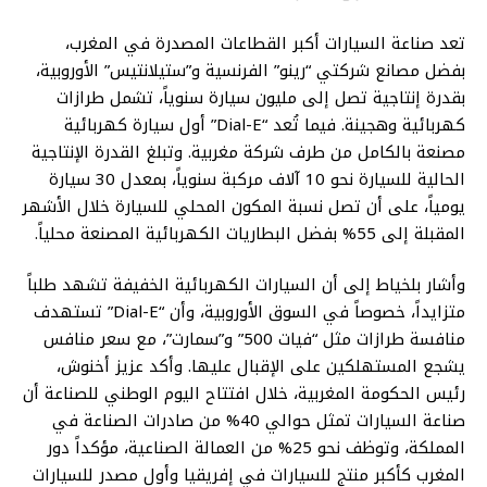
تعد صناعة السيارات أكبر القطاعات المصدرة في المغرب،
بفضل مصانع شركتي “رينو” الفرنسية و”ستيلانتيس” الأوروبية،
بقدرة إنتاجية تصل إلى مليون سيارة سنوياً، تشمل طرازات
كهربائية وهجينة. فيما تُعد “Dial-E” أول سيارة كهربائية
مصنعة بالكامل من طرف شركة مغربية. وتبلغ القدرة الإنتاجية
الحالية للسيارة نحو 10 آلاف مركبة سنوياً، بمعدل 30 سيارة
يومياً، على أن تصل نسبة المكون المحلي للسيارة خلال الأشهر
المقبلة إلى 55% بفضل البطاريات الكهربائية المصنعة محلياً.
وأشار بلخياط إلى أن السيارات الكهربائية الخفيفة تشهد طلباً
متزايداً، خصوصاً في السوق الأوروبية، وأن “Dial-E” تستهدف
منافسة طرازات مثل “فيات 500” و”سمارت”، مع سعر منافس
يشجع المستهلكين على الإقبال عليها. وأكد عزيز أخنوش،
رئيس الحكومة المغربية، خلال افتتاح اليوم الوطني للصناعة أن
صناعة السيارات تمثل حوالي 40% من صادرات الصناعة في
المملكة، وتوظف نحو 25% من العمالة الصناعية، مؤكداً دور
المغرب كأكبر منتج للسيارات في إفريقيا وأول مصدر للسيارات