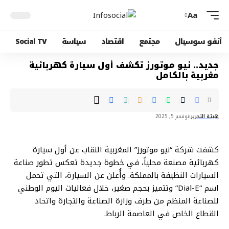
Aa
أنفو سوسيال
مجتمع
اقتصاد
سياسة
Social TV
جديد.. نيو موتورز تكشف أول سيارة كهربائية
مغربية بالكامل
هيئة التحرير
نوفمبر 5, 2025
كشفت شركة “نيو موتورز” المغربية النقاب عن أول سيارة
كهربائية مصنعة محلياً، في خطوة جديدة تعكس تطور صناعة
السيارات النظيفة بالمملكة. وأُعلن عن السيارة، التي تحمل
اسم “Dial-E” وتتميز بحجم صغير، خلال فعاليات اليوم الوطني
للصناعة المنظم من طرف وزارة الصناعة والتجارة واتحاد
القطاع الخاص في العاصمة الرباط.