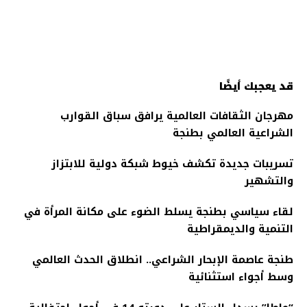
قد يعجبك أيضًا
مهرجان الثقافات العالمية يرافق سباق القوارب
الشراعية العالمي بطنجة
تسريبات جديدة تكشف خيوط شبكة دولية للابتزاز
والتشهير
لقاء سياسي بطنجة يسلط الضوء على مكانة المرأة في
التنمية والديمقراطية
طنجة عاصمة الإبحار الشراعي.. انطلاق الحدث العالمي
وسط أجواء استثنائية