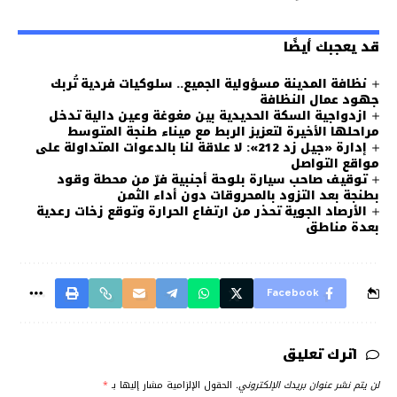
قد يعجبك أيضًا
نظافة المدينة مسؤولية الجميع.. سلوكيات فردية تُربك
جهود عمال النظافة
ازدواجية السكة الحديدية بين مغوغة وعين دالية تدخل
مراحلها الأخيرة لتعزيز الربط مع ميناء طنجة المتوسط
إدارة «جيل زد 212»: لا علاقة لنا بالدعوات المتداولة على
مواقع التواصل
توقيف صاحب سيارة بلوحة أجنبية فرّ من محطة وقود
بطنجة بعد التزود بالمحروقات دون أداء الثمن
الأرصاد الجوية تحذر من ارتفاع الحرارة وتوقع زخات رعدية
بعدة مناطق
Facebook
اترك تعليق
لن يتم نشر عنوان بريدك الإلكتروني.
الحقول الإلزامية مشار إليها بـ
*