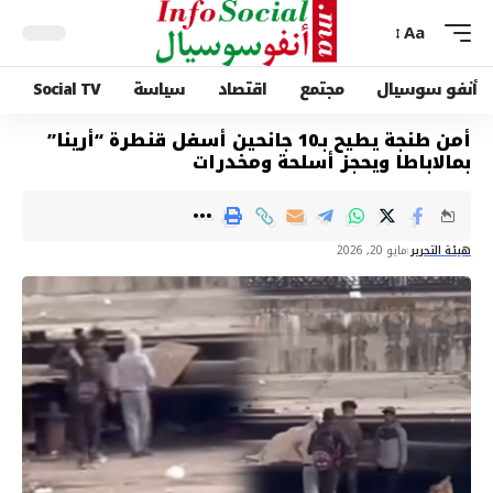
Aa
أنفو سوسيال
مجتمع
اقتصاد
سياسة
Social TV
أمن طنجة يطيح بـ10 جانحين أسفل قنطرة “أرينا”
بمالاباطا ويحجز أسلحة ومخدرات
هيئة التحرير
مايو 20, 2026