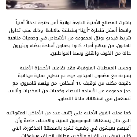
باشرت المصالح الأمنية التابعة لولاية أمن طنجة تدخلاً أمنياً
واسعاً أسفل قنطرة “أرينا” بمنطقة مالاباطا، وذلك عقب تداول
شريط فيديو يوثق لمجموعة من الأشخاص في وضعيات منافية
للقانون، من بينهم أفراد كانوا يحملون أسلحة بيضاء ويثيرون
حالة من الخوف والقلق وسط المواطنين.
وحسب المعطيات المتوفرة، فقد تفاعلت الأجهزة الأمنية
بسرعة مع مضمون الفيديو، حيث تم تنظيم عملية ميدانية
دقيقة مكنت من توقيف 10 أشخاص، من بينهم قاصرون، مع
حجز مجموعة من الأسلحة البيضاء وكميات من المخدرات وأنابيب
تستعمل في استهلاك مادة اللصاق.
كما عملت الفرق الأمنية على إتلاف عدد من الأماكن العشوائية
التي كان يستغلها الموقوفون للمبيت والاختباء، خاصة وأن
أغلبهم يعيشون في وضعية تشرد بالمنطقة المذكورة، التي
كانت تعرف بين الفينة والأخرى مظاهر انحراف وسلوكات