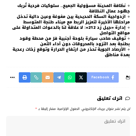
نظافة المدينة مسؤولية الجميع.. سلوكيات فردية تُربك
جهود عمال النظافة
ازدواجية السكة الحديدية بين مغوغة وعين دالية تدخل
مراحلها الأخيرة لتعزيز الربط مع ميناء طنجة المتوسط
إدارة «جيل زد 212»: لا علاقة لنا بالدعوات المتداولة على
مواقع التواصل
توقيف صاحب سيارة بلوحة أجنبية فرّ من محطة وقود
بطنجة بعد التزود بالمحروقات دون أداء الثمن
الأرصاد الجوية تحذر من ارتفاع الحرارة وتوقع زخات رعدية
بعدة مناطق
Facebook
اترك تعليق
لن يتم نشر عنوان بريدك الإلكتروني.
الحقول الإلزامية مشار إليها بـ
*