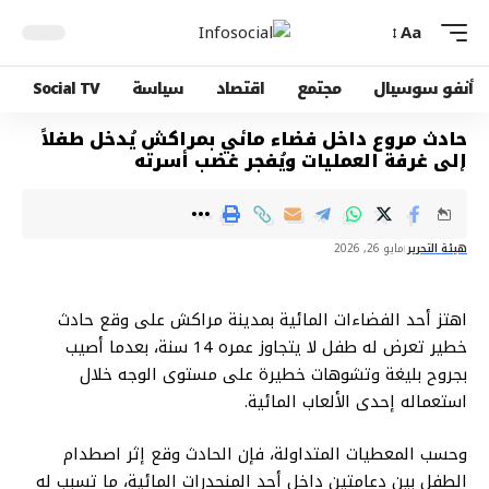
Aa
أنفو سوسيال
مجتمع
اقتصاد
سياسة
Social TV
حادث مروع داخل فضاء مائي بمراكش يُدخل طفلاً
إلى غرفة العمليات ويُفجر غضب أسرته
هيئة التحرير
مايو 26, 2026
اهتز أحد الفضاءات المائية بمدينة مراكش على وقع حادث
خطير تعرض له طفل لا يتجاوز عمره 14 سنة، بعدما أصيب
بجروح بليغة وتشوهات خطيرة على مستوى الوجه خلال
استعماله إحدى الألعاب المائية.
وحسب المعطيات المتداولة، فإن الحادث وقع إثر اصطدام
الطفل بين دعامتين داخل أحد المنحدرات المائية، ما تسبب له