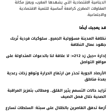
الدينامية الاقتصادية التي يشهدها المغرب، ويعزز مكانة
المقاولات الصغرى كرافعة أساسية للتنمية الاقتصادية
والاجتماعية.
قد يعجبك أيضًا
نظافة المدينة مسؤولية الجميع.. سلوكيات فردية تُربك
جهود عمال النظافة
إدارة «جيل زد 212»: لا علاقة لنا بالدعوات المتداولة على
مواقع التواصل
الأرصاد الجوية تحذر من ارتفاع الحرارة وتوقع زخات رعدية
بعدة مناطق
تزايد حالات التسمم يثير القلق.. ومطالب بتعزيز المراقبة
الصحية خلال فصل الصيف
أزمة تدفق القاصرين بالظلال على سبتة: السلطات تسارع