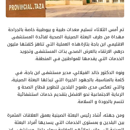
تم أمس الثلاثاء تسليم معدات طبية و بيوطبية خاصة بالجراحة
مهداة من طرف البعثة الصينية الصحية لفائدة المستشفى
الاقليمي ابن باجة بتازة.هذه العملية التي تناهز كلفتها مليون
درهم، الارتقاء بالعرض الصحي بذات المستشفى وتجويد
الخدمات التي يقدمها للمواطنين في المنطقة.
ونوه الدكتور خالد الفيلالي، مدير مستشفى ابن باجة، في
كلمة بالمناسبة، بالجهود الخيرة التي تبذلها البعثة الصينية،
والتي تعكس مدى طموح البلدين لتطوير قطاع الصحة و
الرعاية الاجتماعية نحو الافضل بتقديم خدمات استشفائية
تتسم بالجودة و السلامة.
ومن جهته، أشاد رئيس البعثة الصينية بعمق العلاقات المثمرة
بين البلدين و بمستوى الخدمات التي يسديها أفراد البعثة
الصينية الى جانب زملائهم المغاربة سواء داخل مستشفى ابن