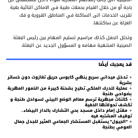
باجة أو من خلال القيام بحملات طبية في الاماكن النائية بغية
تقريب الخدمات الى الساكنة في المناطق القروية و فك
العزلة عن ساكنتها.
وتخلل الحفل كذلك مراسيم تسليم المهام بين رئيس البعثة
الصينية المنتهية مهامه و المسؤول الجديد عن البعثة.
قد يعجبك أيضًا
تدخل ميداني سريع ينهي كابوس حريق تغازوت دون خسائر
بشرية
عملية للدرك الملكي تطيح بشحنة كبيرة من الخمور المهربة
بضواحي طنجة
كائنات مجهرية ترسم معالم الوضع البيئي لسواحل طنجة و
تكشف تحولاتها الخفية
مقتل إمام داخل مسجد بحي التشارك بالدار البيضاء..
توقيف المشتبه فيه
“الجيول” يستقبل المستشار الجماعي المثير للجدل جمال
العومي بطنجة