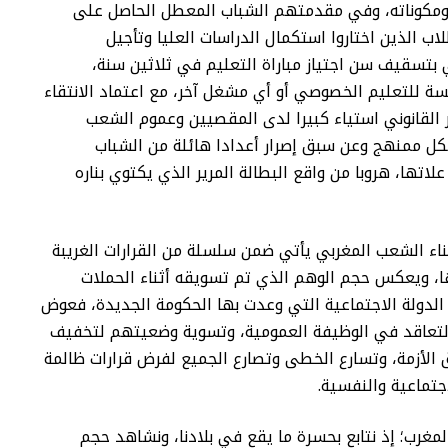
 ومكوناته، وفي مقدمتهم الشباب المعطل الحاصل على
اب الذين اختاروا استكمال الدراسات العليا وتأجيل
ضي بتسقيف سن اجتياز مباراة التعليم في ثلاثين سنة،
ة للتعليم الخصوصي أو أي مشغل آخر، مع اعتماد الانتقاء
ر القانوني استياء كبيرا لدى المقصيين وعموم الشعب
شكل ممنهج وعن سبق إصرار أعدادا هائلة من الشباب
تها، هروبا من واقع البطالة المرير الذي يكتوي بناره
ناء الشعب المغربي يأتي ضمن سلسلة من القرارات الغريبة
ا، ويعكس حجم الوهم الذي تم تسويقه أثناء الحملات
م الدولة الاجتماعية التي وعدت بها الحكومة الجديدة، فعوض
التعاقد في الوظيفة العمومية، وتسوية وضعيتهم لتخفيف
 الأزمة، وتسارع الخطى وتصارع الجميع لفرض قرارات ظالمة
جتماعية والنفسية.
المغرب؛ إذ نتابع بحسرة ما يقع في بلادنا، ونشاهد حجم