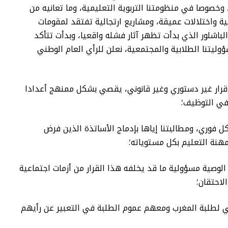
خصوصا في منظومتنا التربوية التعليمية، وما تعانيه من
وقية واختلالات عميقة، ومشاريع ارتجالية تفتقد لمقومات
اشلور الذي بدأت تظهر آثار فشله واقعيا، وبدأت تتأكد
ليتنا الطلابية والمجتمعية، نعلن للرأي العام الوطني
أنه قرار غير دستوري وغير قانوني، يقصي بشكل ممنهج أعدادا
في التوظيف؛
كل فوري، ومطالبتنا إياها بإدماج الأساتذة الذين فرض
هنة التعليم بكل مستوياته؛
الوصية مسؤولية ما قد يخلفه هذا القرار من أزمات اجتماعية
احتقان؛
طني لطلبة المغرب ومعهم عموم الطلبة في التعبير عن رأيهم