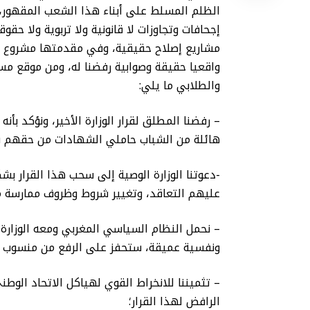
الظلم المسلط على أبناء هذا الشعب المقهور، و
إجحافات وتجاوزات لا قانونية ولا تربوية ولا حق
مشاريع إصلاح حقيقية، وفي مقدمتها مشروع الب
واقعيا حقيقة وصوابية رفضنا له، ومن موقع مسؤو
والطلابي ما يلي:
– رفضنا المطلق لقرار الوزارة الأخير، ونؤكد ب
هائلة من الشباب حاملي الشهادات من حقهم 
-دعوتنا الوزارة الوصية إلى سحب هذا القرار بش
عليهم التعاقد، وتغيير شروط وظروف ممارسة م
– نحمل النظام السياسي المغربي ومعه الوزارة 
ونفسية عميقة، ستحفز على الرفع من منسوب ال
– تثميننا للانخراط القوي لهياكل الاتحاد الو
الرافض لهذا القرار؛