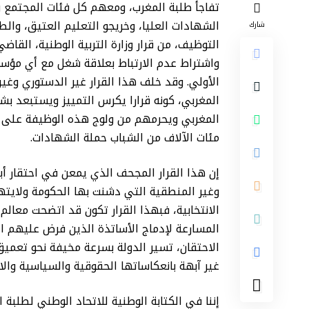
تفاجأ طلبة المغرب، ومعهم كل فئات المجتمع
الشهادات العليا، وخريجو التعليم العتيق، والطل
شارك
التوظيف، من قرار وزارة التربية الوطنية، القا
واشتراط عدم الارتباط بعلاقة شغل مع أي مؤسس
الأولي. وقد خلف هذا القرار غير الدستوري وغي
المغربي، كونه قرارا يكرس التمييز ويستبعد ب
المغربي ويحرمهم من ولوج هذه الوظيفة على علا
مئات الآلاف من الشباب حملة الشهادات.
إن هذا القرار المجحف الذي يمعن في احتقار أب
وغير المنطقية التي دشنت بها الحكومة ولايته
الانتخابية، فبهذا القرار تكون قد اتضحت معال
المسارعة لإدماج الأساتذة الذين فرض عليهم 
الاحتقان، تسير الدولة بسرعة مخيفة نحو تعميق
غير آبهة بانعكاساتها الحقوقية والسياسية والا
إننا في الكتابة الوطنية للاتحاد الوطني لطلبة 