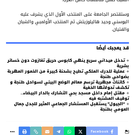
وستقتصر الجامعة على المنتخب الأول الذي يشرف عليه
البوسني وحيد هاليلوزيتش ثم المنتخب الأولمبي والشبان
والفتيان.
قد يعجبك أيضًا
تدخل ميداني سريع ينهي كابوس حريق تغازوت دون خسائر
بشرية
عملية للدرك الملكي تطيح بشحنة كبيرة من الخمور المهربة
بضواحي طنجة
كائنات مجهرية ترسم معالم الوضع البيئي لسواحل طنجة و
تكشف تحولاتها الخفية
مقتل إمام داخل مسجد بحي التشارك بالدار البيضاء..
توقيف المشتبه فيه
“الجيول” يستقبل المستشار الجماعي المثير للجدل جمال
العومي بطنجة
Facebook