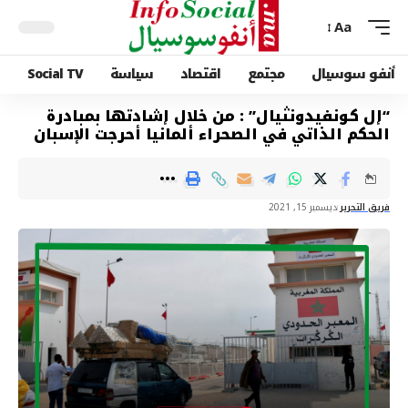
Aa
أنفو سوسيال
مجتمع
اقتصاد
سياسة
Social TV
“إل كونفيدونثيال” : من خلال إشادتها بمبادرة
الحكم الذاتي في الصحراء ألمانيا أحرجت الإسبان
فريق التحرير
ديسمبر 15, 2021