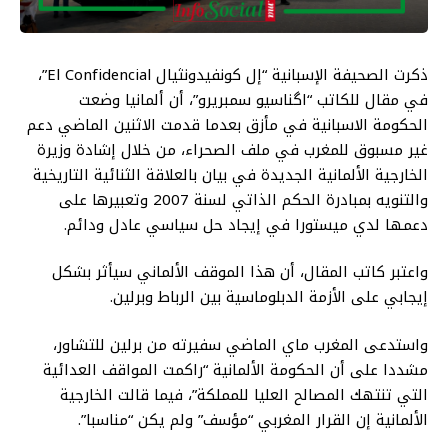
ذكرت الصحيفة الإسبانية “إل كونفيدونثيال El Confidencial”،
في مقال للكاتب “اگناسيو سمبريرو”، أن ألمانيا وضعت
الحكومة الاسبانية في مأزق بعدما قدمت الاثنين الماضي دعم
غير مسبوق للمغرب في ملف الصحراء، من خلال إشادة وزيرة
الخارجية الألمانية الجديدة في بيان بالعلاقة الثنائية التاريخية
والتنويه بمبادرة الحكم الذاتي لسنة 2007 وتعبيرها على
دعمها لدي ميستورا في إيجاد حل سياسي عادل ودائم.
واعتبر كاتب المقال، أن هذا الموقف الألماني سيأثر بشكل
إيجابي على الأزمة الدبلوماسية بين الرباط وبرلين.‌
واستدعى المغرب ماي الماضي سفيرته من برلين للتشاور،
مشددا على أن الحكومة الألمانية “راكمت المواقف العدائية
التي تنتهك المصالح العليا للمملكة”، فيما قالت الخارجية
الألمانية إن القرار المغربي “مؤسف” ولم يكن “مناسبا”.