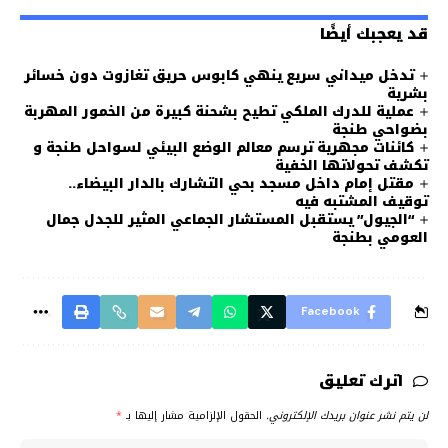
قد يعجبك أيضًا
تدخل ميداني سريع ينهي كابوس حريق تغازوت دون خسائر
بشرية
عملية للدرك الملكي تطيح بشحنة كبيرة من الخمور المهربة
بضواحي طنجة
كائنات مجهرية ترسم معالم الوضع البيئي لسواحل طنجة و
تكشف تحولاتها الخفية
مقتل إمام داخل مسجد بحي التشارك بالدار البيضاء..
توقيف المشتبه فيه
“الجيول” يستقبل المستشار الجماعي المثير للجدل جمال
العومي بطنجة
Facebook
اترك تعليق
لن يتم نشر عنوان بريدك الإلكتروني.
الحقول الإلزامية مشار إليها بـ
*