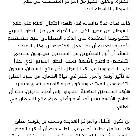
الكبيرة، وتغلق الكثير من المراكز المتخصصة في علاج
السرطان الباهظة الثمن.
كانت هناك عدة دراسات، قبل ظهور احتمال العثور على علاج
للسرطان، عن مصير الكثير من الأطباء، في ظل التطور السريع
للتكنولوجيا المعتمدة على الذكاء الاصطناعي، حيث ستستطيع
الأجهزة الحديثة أن تحل محل الاختصاصيين. وكان الاعتقاد
السائد أن أول المتضررين من المختصين، سيكونون مختصي
التشخيص والعلاج بالأشعة، بسبب التطور السريع الذي يطرأ
على التكنولوجيا في هذا المجال، لكن علاج السرطان، سيكون
له تأثير أوسع وأسرع بكثير في حياة الإنسان، من مجرد التطور
التكنولوجي المعتاد، وسيكون ضربة قاضية ستودي بمسيرة
هؤلاء المختصين المهنية، ليتحولوا إلى أطباء عاديين، حيث أن
العلاج بالأشعة يعتبر أحد أهم وأغلى طرق علاج السرطان في
العالم.
لن يكون الأطباء والمراكز العديدة وحسب، بل يتوسع نطاق
هذا ليشمل مجالات أخرى في الطب، حيث أن أجهزة الفحص