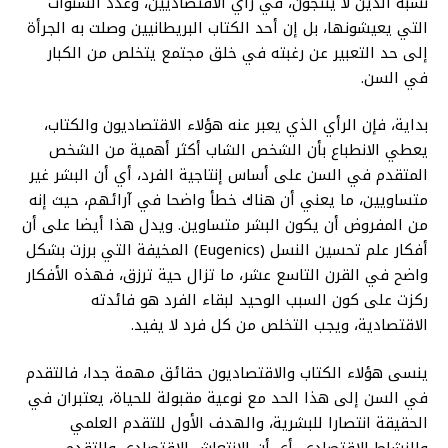
نسبة الذين لا ينتجون، في رأي الاقتصاديين، وعدد السنوات
التي يعيشونها، بل إن أحد الكتاب البريطانيين وصلت به الجرأة
إلى حد التعبير عن رغبته في خلق مجتمع يتخلص من الكبار
في السن.
بداية، فإن الرأي الذي يعبر عنه هؤلاء الاقتصاديون والكتاب،
يعطي الانطباع بأن الشخص الشاب أكثر أهمية من الشخص
المتقدم في السن على أساس إنتاجية الفرد، أي أن البشر غير
متساويين، ما يعني أن هناك خطأ واضحا في آرائهم، حيث إنه
من المفروض أن يكون البشر متساوين. ويدل هذا أيضا على أن
أفكار علم تحسين النسل (Eugenics) المخيفة التي برزت بشكل
واضح في القرن التاسع عشر، ما تزال حية ترزق، فهذه الأفكار
ركزت على كون السبب الوحيد لبقاء الفرد هو فائدته
الاقتصادية، ويجب التخلص من كل فرد لا يفيد.
ينسى هؤلاء الكتاب والاقتصاديون حقائق مهمة جدا، فالتقدم
في السن إلى هذا الحد مع نوعية مقبولة للحياة، يعتبران في
الحقيقة انتصارا للبشرية، والهدف الأول للتقدم العلمي
والنشاط الاقتصادي. أي أن الانتعاش الاقتصادي والتقدم