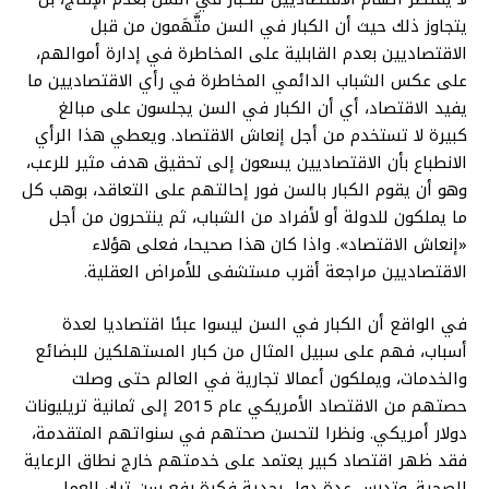
يتجاوز ذلك حيث أن الكبار في السن متَّهَمون من قبل
الاقتصاديين بعدم القابلية على المخاطرة في إدارة أموالهم،
على عكس الشباب الدائمي المخاطرة في رأي الاقتصاديين ما
يفيد الاقتصاد، أي أن الكبار في السن يجلسون على مبالغ
كبيرة لا تستخدم من أجل إنعاش الاقتصاد. ويعطي هذا الرأي
الانطباع بأن الاقتصاديين يسعون إلى تحقيق هدف مثير للرعب،
وهو أن يقوم الكبار بالسن فور إحالتهم على التعاقد، بوهب كل
ما يملكون للدولة أو لأفراد من الشباب، ثم ينتحرون من أجل
«إنعاش الاقتصاد». واذا كان هذا صحيحا، فعلى هؤلاء
الاقتصاديين مراجعة أقرب مستشفى للأمراض العقلية.
في الواقع أن الكبار في السن ليسوا عبئا اقتصاديا لعدة
أسباب، فهم على سبيل المثال من كبار المستهلكين للبضائع
والخدمات، ويملكون أعمالا تجارية في العالم حتى وصلت
حصتهم من الاقتصاد الأمريكي عام 2015 إلى ثمانية تريليونات
دولار أمريكي. ونظرا لتحسن صحتهم في سنواتهم المتقدمة،
فقد ظهر اقتصاد كبير يعتمد على خدمتهم خارج نطاق الرعاية
الصحية. وتدرس عدة دول بجدية فكرة رفع سن ترك العمل،