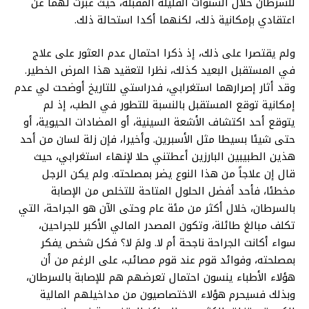
للسرطان خلال السنوات القليلة المقبلة، حيث عبرت لهما عن
اعتقادي بإمكانية ذلك، لكنهما أكدا استحالة ذلك.
ولم يقتصرا على ذلك، إذ ذكرا احتمال عدم العثور على علاج
في المستقبل البعيد كذلك، نظرا لتعقيد هذا المرض الخطير.
وقد أثار إصرارهما استغرابي، فدراستي للتاريخ أوضحت لي عدم
إمكانية توقع المستقبل بالنسبة للتطور في الطب، إذ لم
يتوقع أحد اكتشاف الأشعة السينية، أو المضادات الحيوية، أو
حتى شيئا بسيطا مثل الأسبرين. وأخيرا، فإن زلة لسان من أحد
هذين الطبيبين البارزين أعطتني حلا لإنهاء استغرابي، حيث
قال إن علاجاً من هذا النوع يضر بمصلحته. ولم يكن الرجل
مخطئا، فأحد أفضل الحلول المتاحة للتخلص من الإصابة
بالسرطان، خلال أكثر من مئة عام وحتى الآن هو الجراحة، التي
تكلف مبالغ طائلة، وتكون المصدر المالي الأكبر للجراحين،
سواء أكانت الجراحة ناجحة أم لا. ولمَ لا؟ فكل شخص يفكر
بمصلحته، وفوائد قوم عند قوم مصائب، على الرغم من أن
هؤلاء الأطباء ينسون احتمال تعرضهم هم للإصابة بالسرطان،
وبذلك فسيحرم هؤلاء الاختصاصيون من مداخيلهم المالية