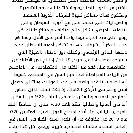
والعلاج بالأشعة الباهظة الثمن ستختفي، ما سيشكل صدمة
للكثير من الدول الصناعية وشركاتها العملاقة الشهيرة.
وستكون هناك مشاكل كبيرة لشركات الأدوية العملاقة
والصيدليات التي تعتمد على بيع أدوية السرطان والتي
يتناولها المرضى بشكل دائم، وتكلفهم مبالغ طائلة، كي
يبقوا على قيد الحياة يوما واحدا أكثر على الأقل. ومما هو
جدير بالذكر أن شركات شهيرة تشكل أدوية السرطان مصدر
دخلها المالي الرئيسي. وكذلك دور الاعتناء بالعجزة التي
ستواجه نقصا حادا في مريديها. لكن إذا لم يعبر الأطباء عن
امتعاضهم علنا، فقد عبر الكثير من الاقتصاديين عن انزعاجهم
من الزيادة المتواصلة لعدد كبار السن في المجتمع، لاسيما
أنها صاحبت تناقصا واضحا في عدد المواليد، وبالتالي حصول
نقص واضح في الأيدي العاملة، إذ بلغت نسبة الذين تتجاوز
أعمارهم الخمسة والستين عاما في اليابان 22% من السكان.
أما في ألمانيا وإيطاليا، فقد بلغت 20%، حتى أن محافظ البنك
المركزي الياباني عبّر أثناء اجتماع الدول الغنية العشرين G20
عام 2019 عن مخاوفه من أن تكون نسبة الكبار في السن في
العالم المتقدم مشكلة اقتصادية كبيرة. ويعني كل هذا زيادة