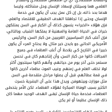
العلمي هما وسيلتان لإسعاد الإنسان وحل مشاكله، وليسا
هدفا بحد ذاته، بل إن كل عمل يجب أن يكون في خدمة
الإنسان. وحتى إذا تجاهلنا الهدف الحقيقي للاقتصاد والعلم،
فإن هؤلاء «الخبراء» ينسون كذلك أن الكبار في السن يمتلكون
خبرات في الحياة العامة والمهنية لا يملكها الشباب. وبالتالي،
فإن أغلب كبار السياسيين الغربيين من كبار السن، والرئيس
الأمريكي الحالي جو بايدن خير مثال. ولا يحتاج المرء أن يكون
خبيرا في التاريخ كي يلاحظ أن أغلب العظماء في جميع
المجالات كانوا من كبار السن، وأن إنتاجهم كان في تحسن
مستمر حتى آخر يوم من حياتهم، وأنهم كانوا سينتجون أكثر
لولا تخلف العلم في زمنهم. وغيب الموت عظماء آخرين كانوا
في قمة عطائهم، قبل أن يصلوا مراحل متقدمة في السن
مثل موزارت وبيتهوفن. ويدل هذا على أن البشرية خسرت
الكثير بسبب الوفاة المبكرة لهؤلاء العظماء. لكن الأمر يتخطى
العظماء، فخدمة حياة الإنسان تبقى الهدف الوحيد مهما كان
ذلك الإنسان عظيما أو لم يكن.
لا يقتصر اتهام الاقتصاديين للكبار في السن بعدم الإنتاج، بل