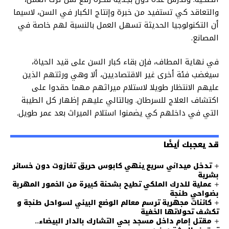
والتعاقد كي تستفيد من خبرة وإنتاج الكبار في السن، لاسيما
أن التكنولوجيا الحديثة تسهل العمل بالنسبة لهم خاصة في
المصانع.
في نهاية المطاف، فإن بقاء كبار السن على قيد الحياة،
سيغضب فئة أخرى غير الاقتصاديين، ألا وهي ورثتهم الذين
عليهم الانتظار طويلا لاستلام ميراثهم مهما حقدوا على
اكتشاف العلاج للسرطان. وبالتالي عليهم إظهار كل الطيبة
التي في داخلهم كي يضمنوا استلام الميراث بعد عمر طويل.
قد يعجبك أيضًا
تدخل ميداني سريع ينهي كابوس حريق تغازوت دون خسائر
بشرية
عملية للدرك الملكي تطيح بشحنة كبيرة من الخمور المهربة
بضواحي طنجة
كائنات مجهرية ترسم معالم الوضع البيئي لسواحل طنجة و
تكشف تحولاتها الخفية
مقتل إمام داخل مسجد بحي التشارك بالدار البيضاء..