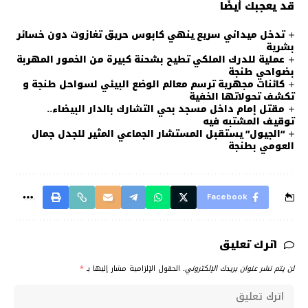
قد يعجبك أيضًا
تدخل ميداني سريع ينهي كابوس حريق تغازوت دون خسائر
بشرية
عملية للدرك الملكي تطيح بشحنة كبيرة من الخمور المهربة
بضواحي طنجة
كائنات مجهرية ترسم معالم الوضع البيئي لسواحل طنجة و
تكشف تحولاتها الخفية
مقتل إمام داخل مسجد بحي التشارك بالدار البيضاء..
توقيف المشتبه فيه
“الجيول” يستقبل المستشار الجماعي المثير للجدل جمال
العومي بطنجة
Facebook
اترك تعليق
لن يتم نشر عنوان بريدك الإلكتروني.
الحقول الإلزامية مشار إليها بـ
*