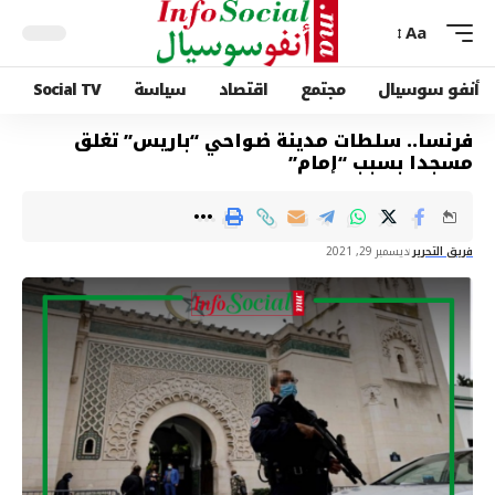
Aa
أنفو سوسيال
مجتمع
اقتصاد
سياسة
Social TV
فرنسا.. سلطات مدينة ضواحي “باريس” تغلق
مسجدا بسبب “إمام”
فريق التحرير
ديسمبر 29, 2021