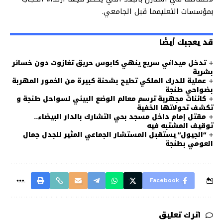
بمؤسسات
التعليم
ما
قبل
الجامعي
.
قد يعجبك أيضًا
تدخل ميداني سريع ينهي كابوس حريق تغازوت دون خسائر
بشرية
عملية للدرك الملكي تطيح بشحنة كبيرة من الخمور المهربة
بضواحي طنجة
كائنات مجهرية ترسم معالم الوضع البيئي لسواحل طنجة و
تكشف تحولاتها الخفية
مقتل إمام داخل مسجد بحي التشارك بالدار البيضاء..
توقيف المشتبه فيه
“الجيول” يستقبل المستشار الجماعي المثير للجدل جمال
العومي بطنجة
Facebook
اترك تعليق