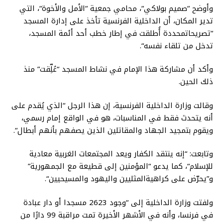
وأوضح
“
صميم
بولاكي
“
،
محامي
جمعية
“
الأمل
والأخوة
“
،
التي
تدير
المكان،
أن
الداخلية
الفرنسية
تأخذ
على
إدارة
المسجد
“
تصريحات
محددة
أُطلقت
في
إطار
خطب
أحد
أئمة
المسجد،
تدخل
من
تلقاء
نفسه
“.
وأكد
أن
مشاركة
هذا
الإمام
في
نشاط
المسجد
“
عُلِّقت
”
منذ
ذلك
الحين
.
وقالت
وزارة
الداخلية
الفرنسية،
إن
هذا
الرجل
“
الذي
يُقدم
على
أنه
يتحدث
فقط
في
المناسبات،
هو
في
الواقع
إمام
رسمي،
ويقوم
بتمجيد
الجهاد
والمقاتلين
الذين
يصفهم
بأنهم
أبطال
“.
وتابعت
: “
إنه
ينتقد
الكفار
ويعد
المجتمعات
الغربية
معادية
للإسلام
“
،
كما
يدعو
“
المؤمنين
إلى
قطيعة
مع
الجمهورية
”
و
”
يحرّض
على
كراهية
المثليين
واليهود
والمسيحيين
“.
ولفتت
وزارة
الداخلية
إلى
“
وجود
2623
مسجدا
أو
دار
عبادة
في
فرنسا،
وأنه
في
الأشهر
الأخيرة
تمت
مراقبة
99
دارًا
من