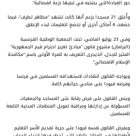
دور
العبادة
التي
يشتبه
في
تبنيها
نزعة
انفصالية
“.
وأُغلق
21
مسجدا
بزعم
أنها
كانت
تشهد
“
مظاهر
تطرف
“
،
فيما
خضعت
6
أماكن
أخرى
أو
تخضع
لتعليمات
لبدء
الإغلاق
.
وفي
23
يوليو
الماضي،
تبنت
الجمعية
الوطنية
الفرنسية
(
البرلمان
)
مشروع
قانون
“
مبادئ
تعزيز
احترام
قيم
الجمهورية
”
المثير
للجدل،
الذي
جرى
التعريف
به
للمرة
الأولى
باسم
“
مكافحة
الإسلام
الانفصالي
“.
ويواجه
القانون
انتقادات
لاستهدافه
المسلمين
في
فرنسا
وفرضه
قيودا
على
مناحي
حياتهم
كافة
.
وينص
القانون
على
فرض
رقابة
على
المساجد
والجمعيات
المسؤولة
عن
إدارتها
ومراقبة
تمويل
المنظمات
المدنية
التابعة
للمسلمين
.
ويفرض
القانون
نفسه
قيودا
على
حرية
تقديم
الأسر
التعليم
لأطفالها
في
المنازل
بالبلاد
التي
يُحظر
فيها
ارتداء
الحجاب