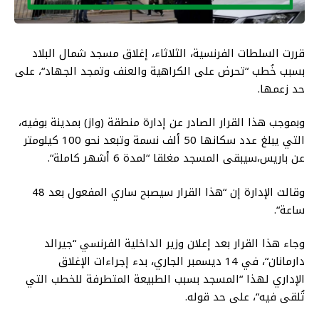
قررت
السلطات
الفرنسية،
الثلاثاء،
إغلاق
مسجد
شمال
البلاد
بسبب
خُطب
“
تحرض
على
الكراهية
والعنف
وتمجد
الجهاد
“
،
على
حد
زعمها
.
وبموجب
هذا
القرار
الصادر
عن
إدارة
منطقة
(
واز
)
بمدينة
بوفيه،
التي
يبلغ
عدد
سكانها
50
ألف
نسمة
وتبعد
نحو
100
كيلومتر
عن
باريس،
سيبقى
المسجد
مغلقا
“
لمدة
6
أشهر
كاملة
“.
وقالت
الإدارة
إن
“
هذا
القرار
سيصبح
ساري
المفعول
بعد
48
ساعة
“.
وجاء
هذا
القرار
بعد
إعلان
وزير
الداخلية
الفرنسي
“
جيرالد
دارمانان
“
،
في
14
ديسمبر
الجاري،
بدء
إجراءات
الإغلاق
الإداري
لهذا
“
المسجد
بسبب
الطبيعة
المتطرفة
للخطب
التي
تُلقى
فيه
“
،
على
حد
قوله
.