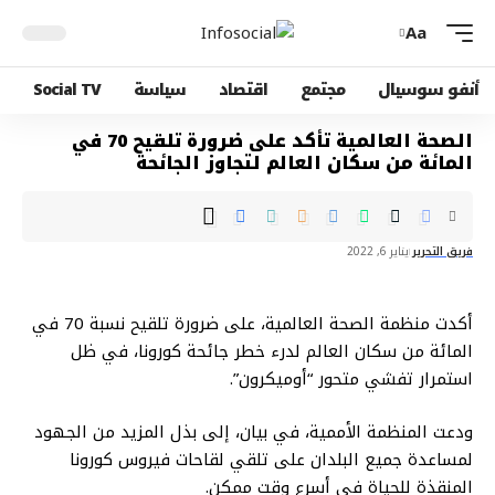
Aa
أنفو سوسيال
مجتمع
اقتصاد
سياسة
Social TV
الصحة العالمية تأكد على ضرورة تلقيح 70 في
المائة من سكان العالم لتجاوز الجائحة
فريق التحرير
يناير 6, 2022
أكدت منظمة الصحة العالمية، على ضرورة تلقيح نسبة 70 في
المائة من سكان العالم لدرء خطر جائحة كورونا، في ظل
استمرار تفشي متحور “أوميكرون”.‌
ودعت المنظمة الأممية، في بيان، إلى بذل المزيد من الجهود
لمساعدة جميع البلدان على تلقي لقاحات فيروس كورونا
المنقذة للحياة في أسرع وقت ممكن.