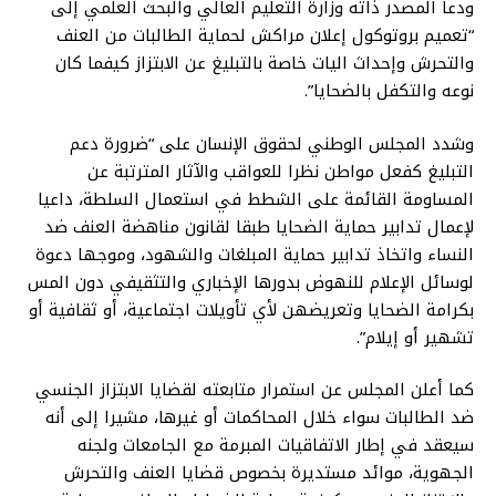
ودعا المصدر ذاته وزارة التعليم العالي والبحث العلمي إلى
“تعميم بروتوكول إعلان مراكش لحماية الطالبات من العنف
والتحرش وإحداث اليات خاصة بالتبليغ عن الابتزاز كيفما كان
نوعه والتكفل بالضحايا”.
وشدد المجلس الوطني لحقوق الإنسان على “ضرورة دعم
التبليغ كفعل مواطن نظرا للعواقب والآثار المترتبة عن
المساومة القائمة على الشطط في استعمال السلطة، داعيا
لإعمال تدابير حماية الضحايا طبقا لقانون مناهضة العنف ضد
النساء واتخاذ تدابير حماية المبلغات والشهود، وموجها دعوة
لوسائل الإعلام للنهوض بدورها الإخباري والتثقيفي دون المس
بكرامة الضحايا وتعريضهن لأي تأويلات اجتماعية، أو ثقافية أو
تشهير أو إيلام”.
كما أعلن المجلس عن استمرار متابعته لقضايا الابتزاز الجنسي
ضد الطالبات سواء خلال المحاكمات أو غيرها، مشيرا إلى أنه
سيعقد في إطار الاتفاقيات المبرمة مع الجامعات ولجنه
الجهوية، موائد مستديرة بخصوص قضايا العنف والتحرش