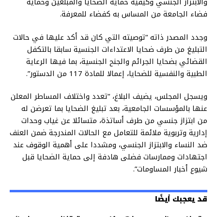
والابتزاز الجنسي وكيفية حماية الضحايا والمبلغين وحماية
فضاء الجامعة من المساس به كفضاء للمعرفة.
وجدد المصدر ذاته “توصيته التي كان قد أكد عليها في حالات
التبليغ من طرف ضحايا الاعتداءات الجنسية سابقا بالتكفل
القضائي بضحايا الجرائم والجنح الجنسية، بما فيها الرعاية
الطبية والنفسية للضحايا، إعمالا للمادة 117 من الدستور”.
ويسجل المجلس، يضيف البلاغ، “تعدد واختلاف المساطر المعلن
عنها بالمؤسسات الجامعية، بعد تبليغ الضحايا بما تعرضن له
من ابتزاز جنسي من طرف أساتذة، متسائلا عن غياب وحدات
إدارية وتربوية ملائمة للتعامل مع الحالات المندرجة ضمن العنف
ضد النساء والابتزاز الجنسي، ومشددا على أهمية الوقوف عند
اجتهادات وممارسات فضلى هادفة إلى حماية الضحايا قبل
شيوع أخبار المساومات”.
قد يعجبك أيضًا