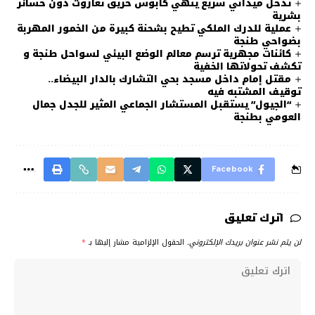
تدخل ميداني سريع ينهي كابوس حريق تغازوت دون خسائر
بشرية
عملية للدرك الملكي تطيح بشحنة كبيرة من الخمور المهربة
بضواحي طنجة
كائنات مجهرية ترسم معالم الوضع البيئي لسواحل طنجة و
تكشف تحولاتها الخفية
مقتل إمام داخل مسجد بحي التشارك بالدار البيضاء..
توقيف المشتبه فيه
“الجيول” يستقبل المستشار الجماعي المثير للجدل جمال
العومي بطنجة
Facebook
اترك تعليق
لن يتم نشر عنوان بريدك الإلكتروني.
الحقول الإلزامية مشار إليها بـ
*