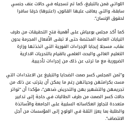
اللواتي قمن بالتبليغ، كما تم تسجيله في حالات عنف جنسي
سابقة، والتي يعاقب عليها القانون، (اعتبرها) خرقا سافرا
لحقوق الإنسان”.
كما أكد مجلس بوعياش على أهمية فتح التحقيقات من طرف
النيابات العامة المختصة حتى لا تبقى الأفعال المجرمة بدون
عقاب، مسجلا إيجابا الإجراءات الفورية التي اتخذتها وزارة
التعليم العالي والبحث العلمي بالقيام بالتحريات الادارية
الضرورية مع ما ترتب عن ذلك من إجراءات تأديبية.
و”ثمن المجلس كسر صمت الضحايا والتبليغ عن الاعتداءات التي
مست بكرامتهن وحياتهن رغم ما يمكن أن يترتب عن ذلك من
تجريمهن والتشهير بهن والتحريض ضدهن”، مؤكدا أن “تواتر
حالات كسر الصمت من طرف الطالبات في حاجة إلى تدابير
متعددة لتجاوز انعكاساته السلبية على الجامعة والأساتذة
والطلبة بما يعزز الثقة في الولوج إلى المؤسسات من أجل
الانتصاف”.