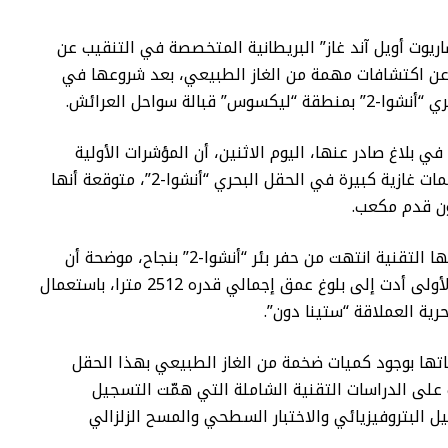
ريوت أويل آند غاز” البريطانية المتخصصة في التنقيب عن
، عن اكتشافات مهمة من الغاز الطبيعي، بعد شروعها في
كسوس” قبالة سواحل العرائش.
ي بلاغ صادر عنها، اليوم الاثنين، أن المؤشرات الأولية
تؤكد وجود تراكمات غازية كبيرة في الحقل البحري “أنشوا-2”، متوقعة أنها
وأبرزت أن أطقمها التقنية انتهت من حفر بئر “أنشوا-2” بنجاح، موضحة أن
عمليات الحفر الأولى أدت إلى بلوغ عمق إجمالي قدره 2512 مترا، باستعمال
رية العملاقة “ستينا دون”.
تها بوجود كميات ضخمة من الغاز الطبيعي بهذا الحقل
على الدراسات التقنية الشاملة التي همّت التسجيل
ل البتروفيزيائي والاختبار السطحي والمسح الزلزالي