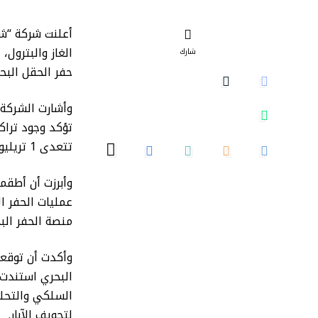
أعلنت شركة “شا
الغاز والبترول
شارك
حفر الحقل البحري “أنشوا-2” بمنطقة “لي
وأشارت الشركة ف
تتعدى 1 تريليون قدم مكعب.
منصة الحفر البح
وأكدت أن توقعا
البحري استندت 
السلكي والتحلي
لتجويف الآبار.