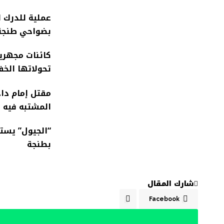
عملية للدرك 
بضواحي طنجة
كائنات مجهري
تحولاتها الخف
مقتل إمام داخ
المشتبه فيه
“الجيول” يست
بطنجة
شارك المقال
Facebook