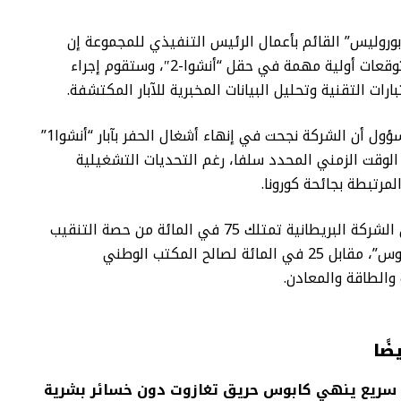
وروليس” القائم بأعمال الرئيس التنفيذي للمجموعة إن
الشركة لديها توقعات أولية مهمة في حقل “أنشوا-2″، وستقوم إجراء
ارات التقنية وتحليل البيانات المخبرية للآبار المكتشفة.
وأكد نفس المسؤول أن الشركة نجحت في إنهاء أشغال الحفر بآبار “أنشوا1”
وا2” في الوقت الزمني المحدد سلفا، رغم التحديات التشغيلية
مرتبطة بجائحة كورونا.
تجدر الإشارة أن الشركة البريطانية تمتلك 75 في المائة من حصة التنقيب
بمنطقة “ليكسوس”، مقابل 25 في المائة لصالح المكتب الوطني
والطاقة والمعادن.
ضًا
سريع ينهي كابوس حريق تغازوت دون خسائر بشرية