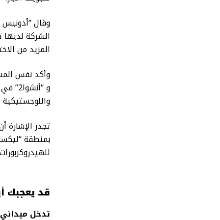
وقال “أدونيس ب
المزيد من الاختب
و “أنش
واللوجستيكية ال
للهيدروكربورات 
قد يعجبك أي
تدخل ميداني 