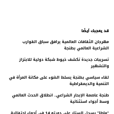
قد يعجبك أيضًا
مهرجان الثقافات العالمية يرافق سباق القوارب
الشراعية العالمي بطنجة
تسريبات جديدة تكشف خيوط شبكة دولية للابتزاز
والتشهير
لقاء سياسي بطنجة يسلط الضوء على مكانة المرأة في
التنمية والديمقراطية
طنجة عاصمة الإبحار الشراعي.. انطلاق الحدث العالمي
وسط أجواء استثنائية
“ماطا” يسدل الستار على دورته 14 في أجواء احتفالية