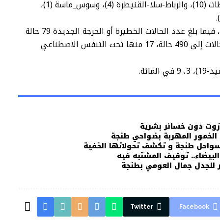
أما الوفيات، فتتوزع بين جهات الدار البيضاء-سطات (10)، والرباط-سلا-القنيطرة (4)، وسوس_ماسة (1)،
وبلغ مجموع الحالات النشطة 57 ألف و568 حالة، فيما بلغ عدد الحالات الخطيرة أو الحرجة الجديدة 79 حالة
خلال الـ24 ساعة الأخيرة، ليصل مجموع هذه الحالات إلى 490 حالة، 17 منها تحت التنفس الاصطناعي
ائة.
زوت دون خسائر بشرية
 الخمور المهربة بضواحي طنجة
لسواحل طنجة و تكشف تحولاتها الخفية
لبيضاء.. توقيف المشتبه فيه
ر للجدل جمال العومي بطنجة
Twitter
Facebook