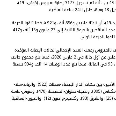
أعلنت وزارة الصحة والحماية الاجتماعية ، اليوم الاثنين ، أنه تم تسجيل 3177 إصابة بفيروس (كوفيد-19)،
وأبرزت الوزارة في النشرة اليومية لحصيلة (كوفيد-19)، أن ثلاثة ملايين و856 ألف و921 شخصا تلقوا الجرعة
الثالثة من اللقاح المضاد للفيروس، فيما ارتفع عدد الملقحين بالجرعة الثانية إلى 23 مليون و15 ألف و417
ت بالفيروس رفعت العدد الإجمالي لحالات الإصابة المؤكدة
بالمملكة إلى مليون و51 ألف و830 حالة منذ الإعلان عن أول حالة في 2 مارس 2020، فيما بلغ مجموع حالات
الشفاء التام 979 ألف و268 بنسبة تعاف تبلغ 1، 93 في المائة، فيما بلغ عدد الوفيات 14 ألف و994 بنسبة
وتتوزع حالات الإصابة المسجلة خلال الـ24 ساعة الأخيرة بين جهات الدار البيضاء-سطات (922)، والرباط-سلا-
القنيطرة (982)، ومراكش-آسفي (430)، وفاس-مكناس (305)، وطنجة-تطوان-الحسيمة (470)، وسوس-ماسة
(276)، وبني ملال-خنيفرة (152)، ودرعة-تافيلالت (25)، والشرق (93)، وكلميم-وادنون (12)، والعيون-الساقية