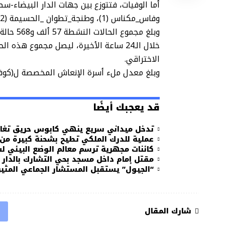
وفاس_مكناس (1)، وطنجة_تطوان _الحسيمة (2).
الاختراقي.
وبلغ معدل ملء أسرة الإنعاش المخصصة ل(كوفيد-19)، 3، 9 في الم
قد يعجبك أيضًا
تدخل ميداني سريع ينهي كابوس حريق تغا
عملية للدرك الملكي تطيح بشحنة كبيرة من
كائنات مجهرية ترسم معالم الوضع البيئي 
مقتل إمام داخل مسجد بحي التشارك بالدار ا
“الجيول” يستقبل المستشار الجماعي المثي
شارك المقال