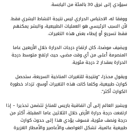
سيؤدي إلى غرق 30 بالمئة من اليابسة.
ووفقا له، الاحتباس الحراري ليس نتيجة النشاط البشري فقط.
لأن السبب الرئيسي هو العمليات الطبيعية، والبشر يمكنهم
فقط تسريع أو إبطاء بعض هذه التغيرات.
ويضيف موضحا، كان ارتفاع درجات الحرارة خلال الأربعين عاما
المنصرمة أعلى من أي وقت مضى، حيث ارتفع متوسط درجة
الحرارة بمقدار 2 درجة مئوية.
ويقول محذرا، “ونتيجة للتغيرات المناخية السريعة، ستحصل
كوارث طبيعية، وكلما كانت هذه التغيرات أوسع، تزداد خطورة
الكوارث أكثر”.
ويشير العالم إلى أن اتفاقية باريس للمناخ تتضمن تحذيرا – إذا
ارتفعت درجة حرارة الأرض خلال الثلاثين عاما المقبلة، أكثر من
درجة ونصف مئوية، فسوف يؤدي هذا إلى حدوث كوارث
طبيعية عالمية، تشكل العواصف والأعاصير والأمطار الغزيرة