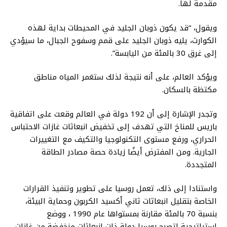
مقدمة لها.
ويقول، “قد يكون ذوبان الجليد في المحيطات بداية لهذه
الكوارث، يليه ذوبان الجليد على قمم وسفوح الجبال، ما سيؤدي
إلى غرق 30 بالمئة من اليابسة”.
ويؤكد العالم، على أنه نتيجة لذلك ستغمر المياه مناطق
مكتظة بالسكان.
وتجدر الإشارة إلى أن 192 دولة في العالم وقعت على اتفاقية
باريس للمناخ التي تهدف إلى تخفيض انبعاثات غازات الاحتباس
الحراري، ورفع مستوى التكنولوجيا والتكيف مع التغييرات
الجارية. ومن المفترض أيضًا زيادة حصة مصادر الطاقة
المتجددة.
واستنادا إلى ذلك، تعمل روسيا على تطوير وتنفيذ القرارات
الخاصة بتقليل انبعاثات ثاني أكسيد الكربون وحماية البيئة،
بنسبة 70 بالمئة مقارنة بمستواها عام 1990 ، ووضع
استراتيجية لتصبح روسيا دولة ذات انبعاثات منخفضة من غازات