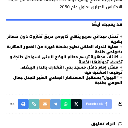
الاحتباس الحراري بحلول عام 2050.
قد يعجبك أيضًا
تدخل ميداني سريع ينهي كابوس حريق تغازوت دون خسائر
بشرية
عملية للدرك الملكي تطيح بشحنة كبيرة من الخمور المهربة
بضواحي طنجة
كائنات مجهرية ترسم معالم الوضع البيئي لسواحل طنجة و
تكشف تحولاتها الخفية
مقتل إمام داخل مسجد بحي التشارك بالدار البيضاء..
توقيف المشتبه فيه
“الجيول” يستقبل المستشار الجماعي المثير للجدل جمال
العومي بطنجة
Facebook
اترك تعليق