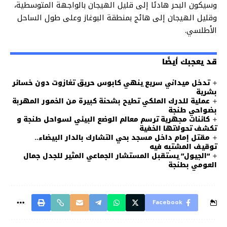
وسيكون البحر هادئا إلى قليل الهيجان بالواجهة المتوسطية،
وقليل الهيجان إلى هائج بمنطقة البوغاز وعلى طول الساحل
الأطلسي.
قد يعجبك أيضًا
تدخل ميداني سريع ينهي كابوس حريق تغازوت دون خسائر
بشرية
عملية للدرك الملكي تطيح بشحنة كبيرة من الخمور المهربة
بضواحي طنجة
كائنات مجهرية ترسم معالم الوضع البيئي لسواحل طنجة و
تكشف تحولاتها الخفية
مقتل إمام داخل مسجد بحي التشارك بالدار البيضاء..
توقيف المشتبه فيه
“الجيول” يستقبل المستشار الجماعي المثير للجدل جمال
العومي بطنجة
Facebook