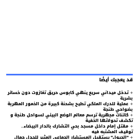
قد يعجبك أيضًا
تدخل ميداني سريع ينهي كابوس حريق تغازوت دون خسائر
بشرية
عملية للدرك الملكي تطيح بشحنة كبيرة من الخمور المهربة
بضواحي طنجة
كائنات مجهرية ترسم معالم الوضع البيئي لسواحل طنجة و
تكشف تحولاتها الخفية
مقتل إمام داخل مسجد بحي التشارك بالدار البيضاء..
توقيف المشتبه فيه
“الجيول” يستقبل المستشار الجماعي المثير للجدل جمال