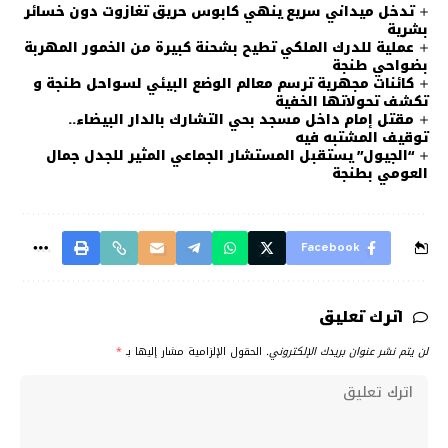
تدخل ميداني سريع ينهي كابوس حريق تغازوت دون خسائر
بشرية
عملية للدرك الملكي تطيح بشحنة كبيرة من الخمور المهربة
بضواحي طنجة
كائنات مجهرية ترسم معالم الوضع البيئي لسواحل طنجة و
تكشف تحولاتها الخفية
مقتل إمام داخل مسجد بحي التشارك بالدار البيضاء..
توقيف المشتبه فيه
“الجيول” يستقبل المستشار الجماعي المثير للجدل جمال
العومي بطنجة
Facebook
اترك تعليق
لن يتم نشر عنوان بريدك الإلكتروني.
الحقول الإلزامية مشار إليها بـ
*