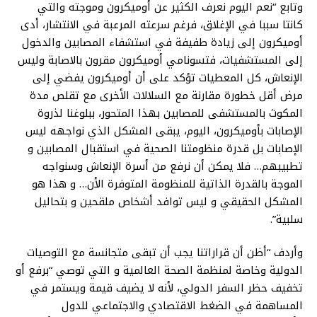
وتابع “نعم اليوم نعرف الكثير عن أوميكرون وموجته والتي
كانتا سببا في الإغلاق، فرغم سرعته المرعبة في الانتشار، أدى
أوميكرون إلى زيادة طفيفة في استشفاء المصابين والدخول
إلى المستشفيات، فتسونامي أوميكرون مقرون بالاصابة وليس
الإنعاش، كل المعطيات تؤكد على أن أوميكرون يفضي إلى
مرض أقل خطورة مقارنة مع السلالات الأخرى مع تقلص مدة
المكوث بالمستشفى للمصابين بهذا المتحور، ببلوغنا لذروة
الإصابات بأوميكرون، اليوم، يبقى المشكل الذي نواجهه ليس
الإصابات بل قدرة منظومتنا الصحية في استقبال المصابين و
تطبيبهم… فلا يمكن أن نرفع من أسرة الإنعاش وسنواجه
الموجة بالقدرة الذاتية للمنظومة المتوفرة الأن… و هذا هو
المشكل الحقيقي و ليس توافد أشخاص ملقحين و بتحاليل
سلبية”.
وأردف “أظن أن قراراتنا يجب أن تبقى متجانسة مع التوصيات
الدولية وخاصة لمنظمة الصحة العالمية و التي توصي “برفع أو
تخفيف حظر السفر الدولي، لأنه لا يضيف قيمة ويستمر في
المساهمة في الضغط الاقتصادي والاجتماعي للدول