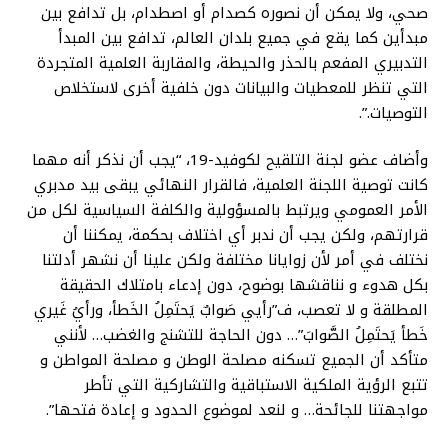
صحي، ولا يمكن أن نصوره كصدام أو اصطدام، بل تدافع بين
مبدأين كما يقع في جميع بلدان العالم، تدافع بين المبدأ
التدبيري المفعم بالحذر والحيطة، والمقاربة العلمية المتجردة
التي تنظر للمعطيات والبيانات دون خلفية أخرى لاستخلاص
التوصيات.”.
وأضاف عضو لجنة التلقيح لكوفيد-19، “يجب أن نذكر أنه مهما
كانت توصية اللجنة العلمية، فالقرار النهائي يبقى بيد مدبري
الأمر العمومي ويرتبط بالمسؤولية والكلفة السياسية لكل من
قرارتهم، ولكن يجب أن ندبر أي اختلاف بحكمة، يمكننا أن
نختلف في أمر لأن زوايانا مختلفة ولكن علينا أن نشهر أدلتنا
بكل هدوء و نناقشها بوضوح، دون إدعاء بامتلاك الحقيقة
المطلقة و لا تعصب، ف”رأيي صَوابٌ يَحتَمِلُ الخَطأ، ورأيُ غَيري
خَطأ يَحتَمِلُ الصَّوابَ”… دون الحاجة للتشنج والغضب… لأنني
متأكد أن الجميع تسكنه مصلحة الوطن و مصلحة المواطن و
تتبع الرؤية الملكية الاستباقية والتشاركية التي تأطر
مواجهتنا للجائحة… و لنعد لموضوع الحدود و إعادة فتحها”.