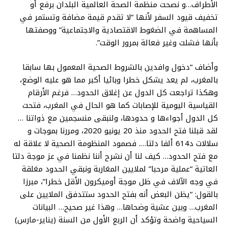
الأطراف…و نصحت منظمة الصحة العالمية البلدان برفع أو
تخفيف قيود السفر لأنها “لا تقدم قيمة مضافة وتستمر في
المساهمة في الضغوط الاقتصادية والاجتماعية” ووصفتها
بأنها فشلت وغير فعالة بمرور الوقت”.
وأضاف “دخول وافدين بالشروط الصحية المعمول بها سابقا
بالمغرب، لم يعد يشكل خطرا وبائيا أكبر مما هو عليه الوضع،
وهكذا تراجعت كل الدول عن إغلاق الحدود… فرغم الأرقام
القياسية اليومية للإصابات كما هو الحال في المغرب، فتحت
كل الدول أجواءها و حدودها، ولنبقى منسجمين مع ذواتنا …
لقد قبلنا فتح الحدود منذ 20 يونيو 2020، ومررنا بموجات و
سلالات د614 ألفا دلتا…. فصمود المنظومة الصحية لا علاقة له
مع فتح الحدود… كيف لنا أن نشرح أننا نظمنا في عز موجة دلتا
العاتية “عملية مرحبا” لملايين المغاربة ونبقي الحدود مغلقة
في وجه الآلاف في ظل موجة أوميكرون الأقل خطرا”، مبرزا
بالقول: “يظن البعض أنه بفتح الحدود ستتدفق الملايين على
المغرب… وبين عشية وضحاها… وهذا غير صحيح… البيانات
السياحية واضحة وتؤكد أن الربع الأول من السنة (يناير-مارس)