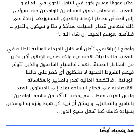
يعتبر عمومًا موسم ركود في التنقل الجوي في العالم و
المغرب… فانخفاض تدفق المسافرين الوافدين حتما سيؤدي
إلى انخفاض مخاطر الإصابة بالعدوى المستوردة… زيادة على
ذلك فتعافي قطاع السياحة سيأخذ و قتا و سيكون يالتدرج….
فلنأهله لموسم الصيف إن شاء الله…”.
وأوضح الإبراهيمي، “أظن أنه، خلال المرحلة الوبائية الحالية في
المغرب، فالتداعيات الاجتماعية والاقتصادية للإغلاق أكبر بكثير
من المخاطر الصحية… نعم… فالسياح القادمون والذين تتوفر
فيهم الشروط الصحية لا يشكلون أي خطر على حالتنا
الوبائية… فالتكلفة المالية تقدر بالملايير وانعكاساته
الاقتصادية على قطاع السياحة تمتد إلى المستوى البعيد
وليس القريب فقط… نعم يمكننا التأكد من سلامة الوافدين
بالتلقيح والتحاليل… و يمكن أن نزيد كل شرط ونلزم به الوافدين
بسيادة كاملة كما تفعل جميع الدول”.
قد يعجبك أيضًا