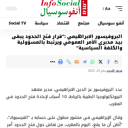
Aa
أنفو سوسيال
مجتمع
اقتصاد
سياسة
Social TV
البروفيسور الابراهيمي :”قرار فتح الحدود يبقى
بيد مدبري الأمر العمومي ويرتبط بالمسؤولية
والكلفة السياسية”
فريق التحرير
يناير 23, 2022
عدد البروفيسور عز الدين الابراهيمي، مدير معهد
البيوتكنولوجيا الطبية بالرباط، 10 أسباب لإعادة فتح الحدود في
المغرب.
وقال الإبراهيمي في منشور مطول على حسابه بـ “الفيسبوك”،
“أظن أن ما يقع، اليوم بالمغرب، من نقاش حول فتح الحدود أمر