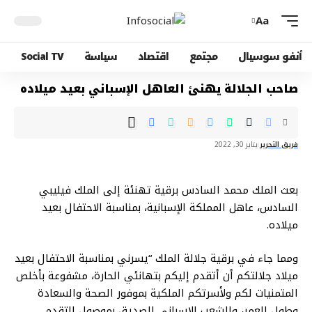
Aa
أنفو سوسيال
مجتمع
اقتصاد
سياسة
Social TV
صاحب الجلالة يهنئ العاهل الإسباني بعيد ميلاده
فريق التحرير
يناير 30, 2022
بعث الملك محمد السادس برقية تهنئة إلى الملك فيليبي
السادس، عاهل المملكة الإسبانية، بمناسبة الاحتفال بعيد
ميلاده.
ومما جاء في برقية جلالة الملك “يسرني بمناسبة الاحتفال بعيد
ميلاد جلالتكم أن أتقدم إليكم بتهانئي الحارة، مشفوعة بأخلص
المتمنيات لكم ولأسرتكم الملكية بموفور الصحة والسعادة
وطول العمر، وللشعب الإسباني الصديق بموصول التقدم