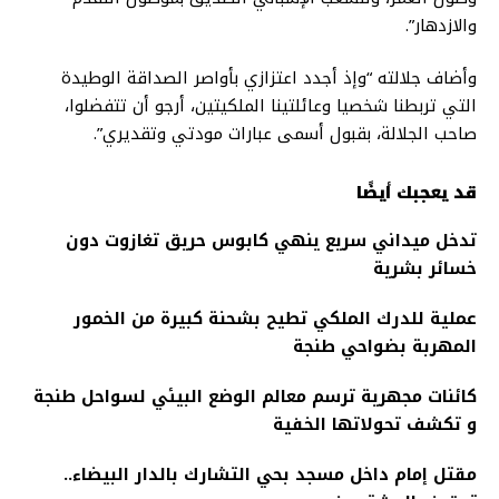
والازدهار”.
وأضاف جلالته “وإذ أجدد اعتزازي بأواصر الصداقة الوطيدة
التي تربطنا شخصيا وعائلتينا الملكيتين، أرجو أن تتفضلوا،
صاحب الجلالة، بقبول أسمى عبارات مودتي وتقديري”.
قد يعجبك أيضًا
تدخل ميداني سريع ينهي كابوس حريق تغازوت دون
خسائر بشرية
عملية للدرك الملكي تطيح بشحنة كبيرة من الخمور
المهربة بضواحي طنجة
كائنات مجهرية ترسم معالم الوضع البيئي لسواحل طنجة
و تكشف تحولاتها الخفية
مقتل إمام داخل مسجد بحي التشارك بالدار البيضاء..