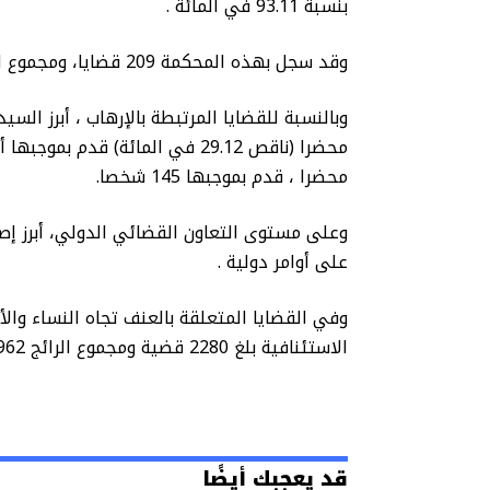
بنسبة 93.11 في المائة .
وقد سجل بهذه المحكمة 209 قضايا، ومجموع الرائج 317 حكم منها 215 ( 67.82 في المائة ) .
محضرا ، قدم بموجبها 145 شخصا.
وعلى مستوى التعاون القضائي الدولي، أبرز إصد
على أوامر دولية .
وفي القضايا المتعلقة بالعنف تجاه النساء والأ
الاستئنافية بلغ 2280 قضية ومجموع الرائج 2962 حكم ، منها 2157 ، أي بنسبة 72.82 في المائة.
قد يعجبك أيضًا