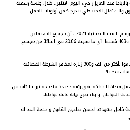
الرباط عبد العزيز راجي، اليوم الاثنين، خلال جلسة رسمية
2022 ، إن ترشيد الطعون والاعتقال الاحتياطي يندرج ضمن أولويات العمل
وأوضح في كلمة تمحورت حول حصيلة الأنشطة برسم السنة القضائية 2021 ، أن مجموع المعتقلين
الاحتياطيين بهذه الدائرة القضائية بلغ 12 ألف و468 شخصا، أي ما نسبته 20.86 في المائة من مجموع
وأبرز في هذا السياق، أن قضاة النيابة العامة قاموا بأكثر من ألف و300 زيارة لمخافر الشرطة القضائية
سات سجنية .
عمل قضاة المملكة وفق رؤية جديدة مندمجة تروم التأسيس
 المواطن، و بناء صرح نيابة عامة مواطنة.
عامة كامل جهودها لحسن تطبيق القانون و خدمة العدالة