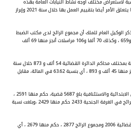
 لاستعراض مختلف أوجه نشاط النيابات العامة بهذه
الدائرة القضائية لمحكمة الاستئناف بالرباط كما يتعلق الأمر أيضا بتقييم العمل بها خلال سنة 2021 وإبراز
 الوكيل العام للملك أن مجموع الرائج لدى مكتب الضبط
بمختلف المحاكم بالدائرة القضائية بلغ 51 ألف و659 ، وكذلك 70 ألفا و106 مراسلات أنجز منها 69 ألف
وفي المجال الزجري، بلغ عدد الشكايات المسجلة بمختلف محاكم الدائرة القضائية 54 ألف و 873 خلال سنة
2021 ، ومجموع الرائج 70 ألف و 893 شكاية أنجز منها 45 ألف و 893 ، أي بنسبة 63.62 في المائة، مقابل
من جهة أخرى، سجل أن مجموع الرائج بالغرفتين الابتدائية والاستئنافية بلغ 5687 قضية، حكم منها 2591 ،
أي بنسبة 45.56 في المائة ، فيما بلغ مجموع الرائج في الغرفة الجنحية 2433 حكم منها 2429 ،وبلغت نسبة
وبلغ المسجل من قضايا الجنح أحداث بالدائرة القضائية 2006 ومجموع الرائج 2877 ، حكم منها 2679 ، أي