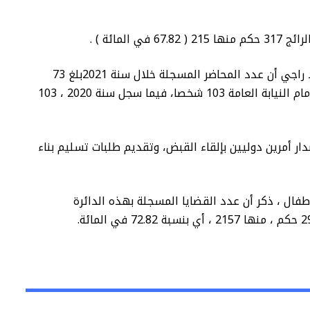
وبالنسبة للقضايا المرتبطة بالإرهاب ، أبرز السيد راجي أن عدد المحاضر المسجلة خلال سنة 2021بلغ 73
محضرا (ناقص 29.12 في المائة) قدم بموجبها أمام النيابة العامة 103 شخصا، فيما سجل سنة 2020 ، 103
ار أمرين دوليين بإلقاء القبض، وتقديم طلبات تسليم بناء
طفال ، ذكر أن عدد القضايا المسجلة بهذه الدائرة