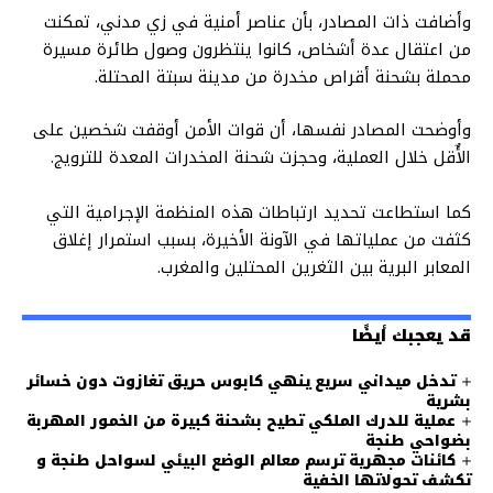
وأضافت ذات المصادر، بأن عناصر أمنية في زي مدني، تمكنت
من اعتقال عدة أشخاص، كانوا ينتظرون وصول طائرة مسيرة
محملة بشحنة أقراص مخدرة من مدينة سبتة المحتلة.
وأوضحت المصادر نفسها، أن قوات الأمن أوقفت شخصين على
الأٌقل خلال العملية، وحجزت شحنة المخدرات المعدة للترويج.
كما استطاعت تحديد ارتباطات هذه المنظمة الإجرامية التي
كثفت من عملياتها في الآونة الأخيرة، بسبب استمرار إغلاق
المعابر البرية بين الثغرين المحتلين والمغرب.
قد يعجبك أيضًا
تدخل ميداني سريع ينهي كابوس حريق تغازوت دون خسائر
بشرية
عملية للدرك الملكي تطيح بشحنة كبيرة من الخمور المهربة
بضواحي طنجة
كائنات مجهرية ترسم معالم الوضع البيئي لسواحل طنجة و
تكشف تحولاتها الخفية