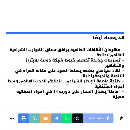
قد يعجبك أيضًا
مهرجان الثقافات العالمية يرافق سباق القوارب الشراعية
العالمي بطنجة
تسريبات جديدة تكشف خيوط شبكة دولية للابتزاز
والتشهير
لقاء سياسي بطنجة يسلط الضوء على مكانة المرأة في
التنمية والديمقراطية
طنجة عاصمة الإبحار الشراعي.. انطلاق الحدث العالمي وسط
أجواء استثنائية
“ماطا” يسدل الستار على دورته 14 في أجواء احتفالية
مميزة
Facebook