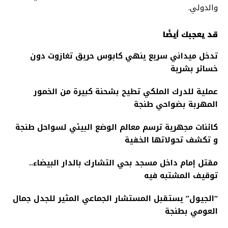
والدولي.
قد يعجبك أيضًا
تدخل ميداني سريع ينهي كابوس حريق تغازوت دون
خسائر بشرية
عملية للدرك الملكي تطيح بشحنة كبيرة من الخمور
المهربة بضواحي طنجة
كائنات مجهرية ترسم معالم الوضع البيئي لسواحل طنجة
و تكشف تحولاتها الخفية
مقتل إمام داخل مسجد بحي التشارك بالدار البيضاء..
توقيف المشتبه فيه
“الجيول” يستقبل المستشار الجماعي المثير للجدل جمال
العومي بطنجة