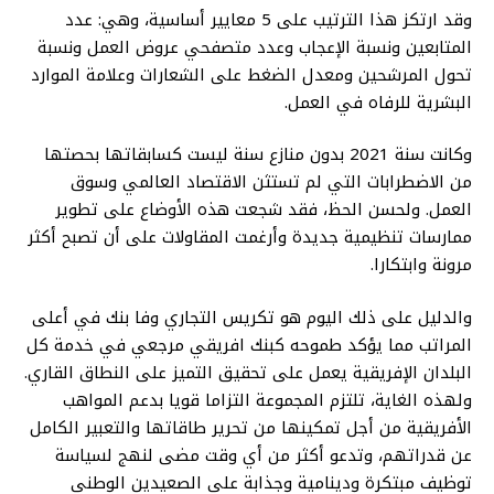
وقد ارتكز هذا الترتيب على 5 معايير أساسية، وهي: عدد
المتابعين ونسبة الإعجاب وعدد متصفحي عروض العمل ونسبة
تحول المرشحين ومعدل الضغط على الشعارات وعلامة الموارد
البشرية للرفاه في العمل.
وكانت سنة 2021 بدون منازع سنة ليست كسابقاتها بحصتها
من الاضطرابات التي لم تستثن الاقتصاد العالمي وسوق
العمل. ولحسن الحظ، فقد شجعت هذه الأوضاع على تطوير
ممارسات تنظيمية جديدة وأرغمت المقاولات على أن تصبح أكثر
مرونة وابتكارا.
والدليل على ذلك اليوم هو تكريس التجاري وفا بنك في أعلى
المراتب مما يؤكد طموحه كبنك افريقي مرجعي في خدمة كل
البلدان الإفريقية يعمل على تحقيق التميز على النطاق القاري.
ولهذه الغاية، تلتزم المجموعة التزاما قويا بدعم المواهب
الأفريقية من أجل تمكينها من تحرير طاقاتها والتعبير الكامل
عن قدراتهم، وتدعو أكثر من أي وقت مضى لنهج لسياسة
توظيف مبتكرة ودينامية وجذابة على الصعيدين الوطني