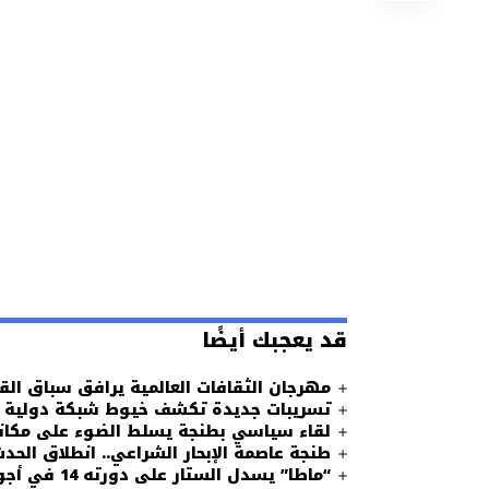
قد يعجبك أيضًا
مهرجان الثقافات العالمية يرافق سباق الق
تسريبات جديدة تكشف خيوط شبكة دولية لل
لقاء سياسي بطنجة يسلط الضوء على مكانة 
طنجة عاصمة الإبحار الشراعي.. انطلاق الحد
“ماطا” يسدل الستار على دورته 14 في أجواء احتفالية مميزة