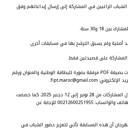
لشباب الراغبين في المشاركة إلى إرسال إبداعاتهم وفق
 بين 18 و30 سنة.
د أصلية ولم يسبق الترشح بها في مسابقات أخرى.
المشاركة على قصيدتين فقط.
إرسال المشاركات بصيغة PDF مرفقة بصورة للبطاقة الوطنية والعنوان ورقم
وني: fipt.maroc@gmail.com.
ويستمر استقبال المشاركات من 28 نونبر إلى 12 دجنبر 2025. كما خصصت
الجمعية رقم الهاتف والواتساب: 00212600251955 للإجابة عن
مهرجان أن هذه المسابقة تأتي لتعزيز حضور الشباب في