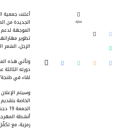
أعلنت جمعية ال
الجديدة من الم
شارك
الموجهة لدعم 
تطوير مهاراتها
الزجل، الشعر ال
وتأتي هذه المب
دورته الثالثة 
لقاء في طنجة”، والمقرر ع
وسيتم الإعلان 
الخاصة بتقديم ا
أنشطة المهرجان
رمزية، مع تكفّل