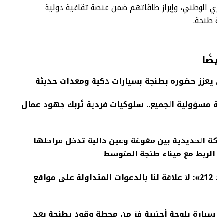
 الوطني، وإبراز طاقاتهم ضمن منصة ثقافية دولية
 طنجة.
ضًا
 يعزز حضوره بطنجة بسيارات ذكية ومعدات حديثة
 مسؤولية الجميع.. سلوكيات فردية تُربك جهود عمال
ة الحديدية بين مغوغة وعين دالية تدخل مراحلها
ز الربط مع ميناء طنجة المتوسط
إدارة «جيل زد 212»: لا علاقة لنا بالدعوات المتداولة على مواقع
يارة بلوحة أجنبية فرّ من محطة وقود بطنجة بعد