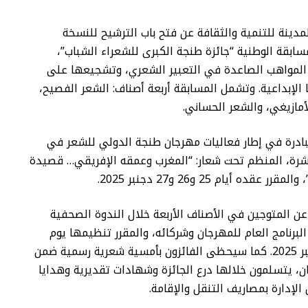
مدينة للتنمية والثقافة عن فتح باب الترشيح للنسخة
سابقة الوطنية “جائزة طنجة الكبرى للشعراء الشباب”،
المواهب الصاعدة في التعبير الشعري، وتشجيعها على
 الإبداعية. وتشمل المسابقة أربعة أصناف: الشعر الفصيح،
أمازيغي، والشعر الحساني.
ادرة في إطار فعاليات مهرجان طنجة الدولي للشعر في
عشرة، المنظم تحت شعار: “المغرب وعمقه الإفريقي… قصيدة
قده أيام 25 و26 و27 دجنبر 2025.
عن المتوجين في الأصناف الأربعة خلال الندوة الصحفية
لبرنامج العام للمهرجان وشركائه، والمقرر تنظيمها يوم
الجمعة 19 دجنبر 2025. كما سيحظى الفائزون بأمسية شعرية رسمية ضمن
، يتسلمون خلالها درع الجائزة وشهادات تقديرية وهدايا
 الإدارة بمصاريف التنقل والإقامة.