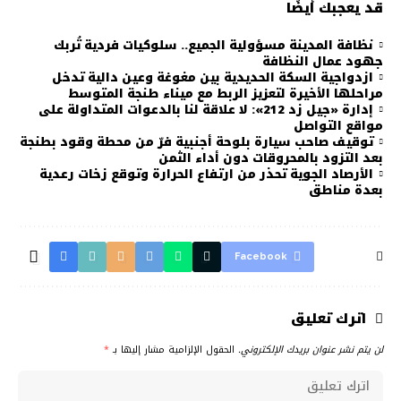
قد يعجبك أيضًا
نظافة المدينة مسؤولية الجميع.. سلوكيات فردية تُربك
جهود عمال النظافة
ازدواجية السكة الحديدية بين مغوغة وعين دالية تدخل
مراحلها الأخيرة لتعزيز الربط مع ميناء طنجة المتوسط
إدارة «جيل زد 212»: لا علاقة لنا بالدعوات المتداولة على
مواقع التواصل
توقيف صاحب سيارة بلوحة أجنبية فرّ من محطة وقود بطنجة
بعد التزود بالمحروقات دون أداء الثمن
الأرصاد الجوية تحذر من ارتفاع الحرارة وتوقع زخات رعدية
بعدة مناطق
Facebook
اترك تعليق
لن يتم نشر عنوان بريدك الإلكتروني.
الحقول الإلزامية مشار إليها بـ
*